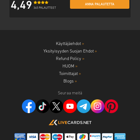
4,49
ANNA PALAUTETTA
345 PALAUTTEET
Käyttäjäehdot
»
Yksityisyyden Suojan Ehdot
»
Refund Policy
»
HUOM
»
Toimittajat
»
Blogs
»
Seuraa meitä