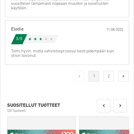
suosittelen lämpimästi nopeaan musiikin ja sovellusten
käyttöön.
Elodie
11-08-2025
3/5
Toimi hyvin, mutta vahvistusprosessi kesti pidempään kuin
olisin toivonut.
1
2
SUOSITELLUT TUOTTEET
(20 Tuotteet)