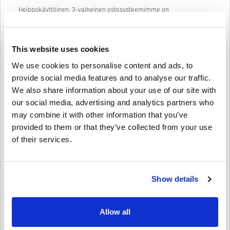
Helppokäyttöinen, 3-vaiheinen ostosysteemimme on
suoraviivainen, eikä sisällä ylimääräistä kaavakkeiden täyttöä.
Anna vain meiliosoitteesi, valitse maksutapa ja maksa, eli ITUNES
GIFT CARD 15 EUR ostaminen livecards.net:stä on todella nopeaa ja
helppoa.
This website uses cookies
We use cookies to personalise content and ads, to
provide social media features and to analyse our traffic.
Näin se toimii Livecards.netissä
We also share information about your use of our site with
our social media, advertising and analytics partners who
HUOM
Uusi Livecards.netissä? Digitaalisten koodien ostaminen on nopeaa
may combine it with other information that you’ve
ja helppoa:
provided to them or that they’ve collected from your use
Pre-Order
tuotteet ovat tilattavissa ennakkoon ja ne
toimitetaan viimeistään tuotteen julkaisupäivänä, muut
of their services.
Anna palautetta
3,9/5
10
Palautteet
tuotteet toimitamme heti kun maksu on saapunut perille.
Emme myy tuotteita kaupalliseen käyttöön.
Ostat vain digitaalisen tuotteen.
Lisätietoja, ks.
UKK
.
Camille
23-08-2025
Show details
Jos sinulla on ongelmia ostoksenteon yhteydessä, otathan
Annettu tähti:
4/5
meihin
yhteyttä
.
Kaikki ladattavat pelikoodimme on tuotettu pelin kehittäjän
Allow all
toimesta ja siksi ne ovat taatusti aitoja ja alkuperäisiä.
Koodi saapui nopeasti ja toimi ranskalaisessa iTunesissani
moitteetta, mutta arvostaisin useampia maksuvaihtoehtoja.
Koodeilla ei ole parasta ennen -päivää.