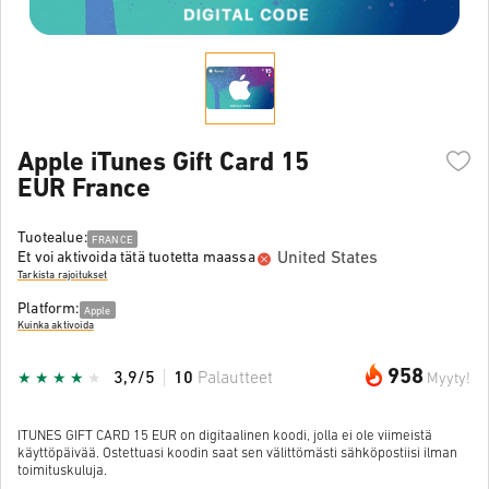
Apple iTunes Gift Card 15
EUR France
Tuotealue:
FRANCE
United States
Et voi aktivoida tätä tuotetta maassa
Tarkista rajoitukset
Platform:
Apple
Kuinka aktivoida
958
3,9/5
10
Palautteet
Myyty!
ITUNES GIFT CARD 15 EUR on digitaalinen koodi, jolla ei ole viimeistä
käyttöpäivää. Ostettuasi koodin saat sen välittömästi sähköpostiisi ilman
toimituskuluja.