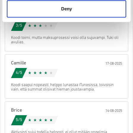
Ladattava sisältö ja DLC- tuotteet: Sinulla on oltava
alkuperäinen peruspeli voidaksesi käyttää näitä tuotteita.
Deny
Voit saada useita koodeja joillekin tuotteille.
Mathilde
20-08-2025
Katso nopea opas yllä tai seuraa alla olevia vaiheita 👇
3/5
• Valitse tuote
Lähetä
Peruuta
Koodi toimi, mutta maksuprosessi voisi olla sujuvampi. Tuki oli
• Syötä sähköpostiosoitteesi
avulias.
• Valitse haluamasi maksutapa
• Viimeistele tilauksesi
Tämän jälkeen saat sähköpostin, jossa on turvallinen linkki koodisi
Camille
17-08-2025
käyttöön.
4/5
Koodi saapui nopeasti, helppo lunastaa iTunesissa, toivoisin
vain, että summat olisivat hieman joustavampia.
Brice
14-08-2025
5/5
Aktivointi sujui todella helposti, ei ollut mitään ongelmia,