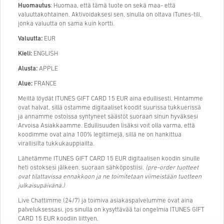
Huomautus
: Huomaa, että tämä tuote on sekä maa- että
valuuttakohtainen. Aktivoidaksesi sen, sinulla on oltava iTunes-tili,
jonka valuutta on sama kuin kortti.
Valuutta:
EUR
Kieli:
ENGLISH
Alusta:
APPLE
Alue:
FRANCE
Meiltä löydät ITUNES GIFT CARD 15 EUR aina edullisesti. Hintamme
ovat halvat, sillä ostamme digitaaliset koodit suurissa tukkuerissä
ja annamme ostoissa syntyneet säästöt suoraan sinun hyväksesi
Arvoisa Asiakkaamme. Edullisuuden lisäksi voit olla varma, että
koodimme ovat aina 100% legitiimejä, sillä ne on hankittua
virallisilta tukkukauppiailta.
Lähetämme ITUNES GIFT CARD 15 EUR digitaalisen koodin sinulle
heti ostoksesi jälkeen, suoraan sähköpostiisi.
(pre-order tuotteet
ovat tilattavissa ennakkoon ja ne toimitetaan viimeistään tuotteen
julkaisupäivänä.)
Live Chattimme (24/7) ja toimiva asiakaspalvelumme ovat aina
palveluksessasi, jos sinulla on kysyttävää tai ongelmia ITUNES GIFT
CARD 15 EUR koodiin liittyen.