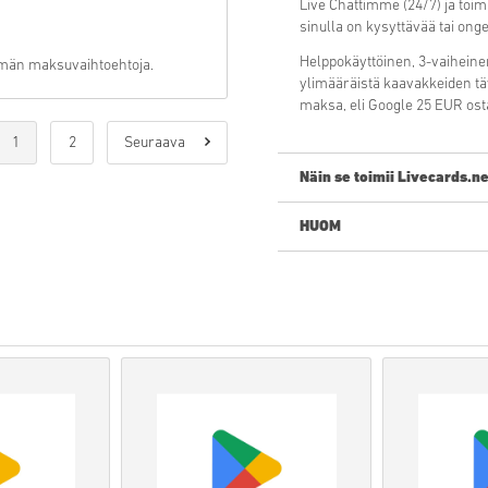
Live Chattimme (24/7) ja toi
sinulla on kysyttävää tai ong
Helppokäyttöinen, 3-vaiheine
nemmän maksuvaihtoehtoja.
ylimääräistä kaavakkeiden täy
maksa, eli Google 25 EUR ost
1
2
Seuraava
Näin se toimii Livecards.ne
HUOM
Uusi Livecards.netissä? Digi
Pre-Order
tuotteet ovat t
julkaisupäivänä, muut tu
Emme myy tuotteita kaupa
Ostat vain digitaalisen tuo
Lisätietoja, ks.
UKK
.
Jos sinulla on ongelmia 
Kaikki ladattavat pelikood
taatusti aitoja ja alkuperäi
Koodeilla ei ole parasta 
Ladattava sisältö ja DLC- 
voidaksesi käyttää näitä tu