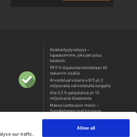
Asiakastyytyväisyys –
lupauksemme, joka perustuu
tuloksiin.
99,9 % tilauksista toimitetaan 60
sekunnin sisällä.
Arvosteluarvosana 4,8/5 yli 3
miljoonalta vahvistetulta ostajalta.
Alle 0,3 % palautuksia yli 10
miljoonasta tilauksesta.
Maksa luottavaisin mielin –
Suosikkitapasi ovat turvassa.
Allow all
yse our traffic.