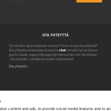
OTA YHTEYTTÄ
Tarvitsetko apua tilauksesi kanssa? Onko sinulla kysyttävää?
Ota yhteyttä asiakaspalveluumme
chat
, emailin tai tavallisen
postin kautta.
support@supportprofessionals.net
| tai klikkaa
“ota yhteyttä” nähdäksesi kaikki vaihtoehdot:
Ota yhteyttä
»
s
ise content and ads, to provide social media features and to anal