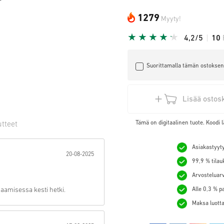
1279
Myyty!
4,2/5
10
Suorittamalla tämän ostoksen 
Lisää ostos
Tämä on digitaalinen tuote. Koodi l
utteet
hti:
Asiakastyyty
20-08-2025
99,9 % tilau
Arvosteluarv
saamisessa kesti hetki.
Alle 0,3 % p
Maksa luotta