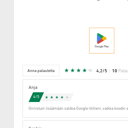
Anna palautetta
4,2/5
10
Pala
Annettu tä
Anja
4/5
Onnistuin lisäämään saldoa Google-tililleni, vaikka koodin 