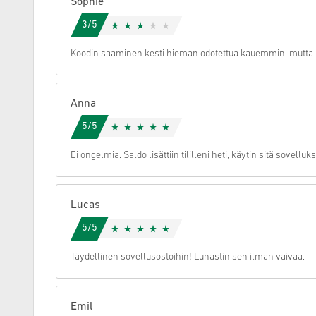
Sophie
3/5
Peruuta
Koodin saaminen kesti hieman odotettua kauemmin, mutta k
Anna
5/5
Ei ongelmia. Saldo lisättiin tililleni heti, käytin sitä sovelluk
Lucas
5/5
Täydellinen sovellusostoihin! Lunastin sen ilman vaivaa.
Emil