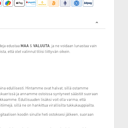
deja edustaa
MAA
&
VALUUTA
, ja ne voidaan lunastaa vain
a, että olet valinnut tiliisi liittyvän oikein.
ina edullisesti. Hintamme ovat halvat, sillä ostamme
 tukkuerissä ja annamme ostoissa syntyneet säästöt suoraan
kkaamme. Edullisuuden lisäksi voit olla varma, että
imejä, sillä ne on hankittua virallisilta tukkukauppiailta.
taalisen koodin sinulle heti ostoksesi jälkeen, suoraan