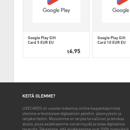
Google Play Gift
Google Play Gift
Card 5 EUR EU
Card 10 EUR EU
2,25
6,95
$
KEITÄ OLEMME?
LIVECARDS on vuosien kokemus online kaupankäynnistä,
olemme erikoistuneet digitaalisiin peleihin, jäsenyyksiin ja
lahjakortteihin. Missiomme on tarjota turvallinen ja tehokas
alusta, jossa asiakkaamme voivat myydä ja ostaa digitaalisia
tavaroita. Takaamme, että asiakkaamme ovat 100% tyytyväisiä