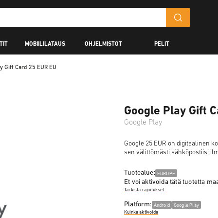
TIT
MOBIILILATAUS
OHJELMISTOT
PELIT
ay Gift Card 25 EUR EU
Google Play Gift 
Google Play
Google 25 EUR on digitaalinen kood
sen välittömästi sähköpostiisi il
Tuotealue:
EUROPE
Et voi aktivoida tätä tuotetta m
Tarkista rajoitukset
Platform:
Android
Google Play
Kuinka aktivoida