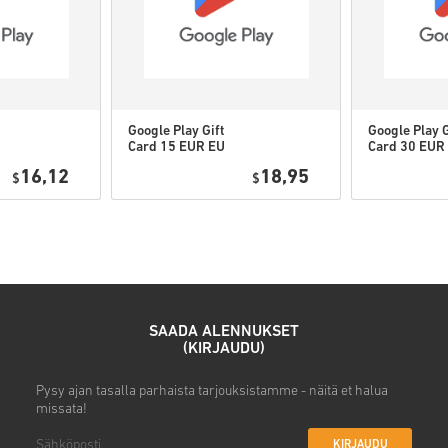
Voit saada useita koodeja jo
Google Play Gift
Google Play G
Card 15 EUR EU
Card 30 EUR
Katso nopea opas yllä tai seur
16,12
18,95
$
$
• Valitse tuote
• Syötä sähköpostiosoitteesi
• Valitse haluamasi maksuta
• Viimeistele tilauksesi
Tämän jälkeen saat sähköposti
SAADA ALENNUKSET
(KIRJAUDU)
Pysy ajan tasalla parhaista tarjouksistamme - näitä et halua
missata!
KIRJAUDU