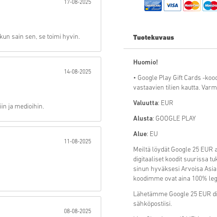
17-08-2025
Lähetä
un sain sen, se toimi hyvin.
Tuotekuvaus
Huomio!
14-08-2025
• Google Play Gift Cards -koo
vastaavien tilien kautta. Varmist
Valuutta
: EUR
siin ja medioihin.
Alusta
: GOOGLE PLAY
Alue
: EU
11-08-2025
Meiltä löydät Google 25 EUR a
digitaaliset koodit suurissa
sinun hyväksesi Arvoisa Asia
koodimme ovat aina 100% legiti
Lähetämme Google 25 EUR digi
sähköpostiisi.
08-08-2025