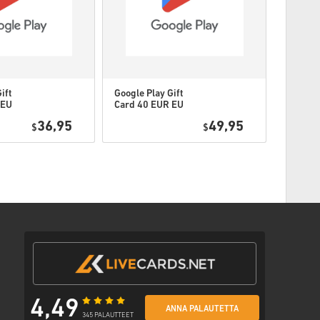
illekin tuotteille.
ift
Google Play Gift
Google 
 EU
Card 40 EUR EU
Card 5
aa alla olevia vaiheita 👇
36,95
49,95
$
$
pa
n, jossa on turvallinen linkki koodisi käyttöön.
4,49
ANNA PALAUTETTA
345 PALAUTTEET