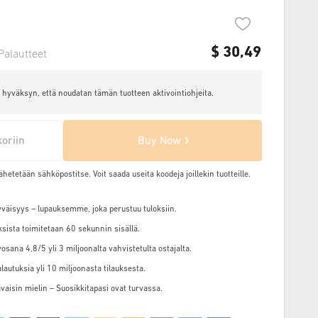
$
30,49
Palautteet
hyväksyn, että noudatan tämän tuotteen aktivointiohjeita.
koriin
Buy Now
ähetetään sähköpostitse. Voit saada useita koodeja joillekin tuotteille.
väisyys – lupauksemme, joka perustuu tuloksiin.
ksista toimitetaan 60 sekunnin sisällä.
osana 4,8/5 yli 3 miljoonalta vahvistetulta ostajalta.
alautuksia yli 10 miljoonasta tilauksesta.
vaisin mielin – Suosikkitapasi ovat turvassa.