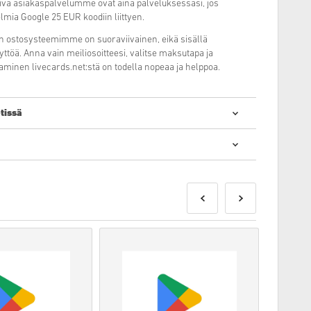
miva asiakaspalvelumme ovat aina palveluksessasi, jos
elmia Google 25 EUR koodiin liittyen.
n ostosysteemimme on suoraviivainen, eikä sisällä
ttöä. Anna vain meiliosoitteesi, valitse maksutapa ja
aminen livecards.net:stä on todella nopeaa ja helppoa.
tissä
taalisten koodien ostaminen on nopeaa ja helppoa:
ilattavissa ennakkoon ja ne toimitetaan viimeistään tuotteen
otteet toimitamme heti kun maksu on saapunut perille.
lliseen käyttöön.
tteen.
ostoksenteon yhteydessä, otathan meihin
yhteyttä
.
imme on tuotettu pelin kehittäjän toimesta ja siksi ne ovat
siä.
ennen -päivää.
tuotteet: Sinulla on oltava alkuperäinen peruspeli
otteita.