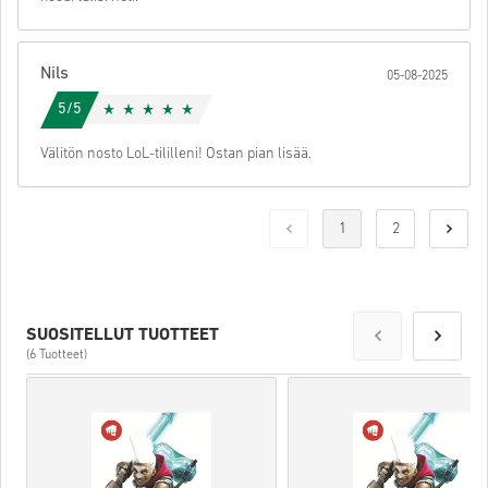
Nils
05-08-2025
5/5
Välitön nosto LoL-tililleni! Ostan pian lisää.
1
2
SUOSITELLUT TUOTTEET
(6 Tuotteet)