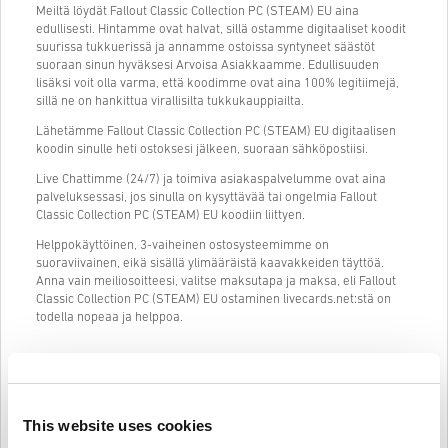
Meiltä löydät Fallout Classic Collection PC (STEAM) EU aina
edullisesti. Hintamme ovat halvat, sillä ostamme digitaaliset koodit
suurissa tukkuerissä ja annamme ostoissa syntyneet säästöt
suoraan sinun hyväksesi Arvoisa Asiakkaamme. Edullisuuden
lisäksi voit olla varma, että koodimme ovat aina 100% legitiimejä,
sillä ne on hankittua virallisilta tukkukauppiailta.
Lähetämme Fallout Classic Collection PC (STEAM) EU digitaalisen
koodin sinulle heti ostoksesi jälkeen, suoraan sähköpostiisi.
Live Chattimme (24/7) ja toimiva asiakaspalvelumme ovat aina
palveluksessasi, jos sinulla on kysyttävää tai ongelmia Fallout
Classic Collection PC (STEAM) EU koodiin liittyen.
Helppokäyttöinen, 3-vaiheinen ostosysteemimme on
suoraviivainen, eikä sisällä ylimääräistä kaavakkeiden täyttöä.
Anna vain meiliosoitteesi, valitse maksutapa ja maksa, eli Fallout
Classic Collection PC (STEAM) EU ostaminen livecards.net:stä on
todella nopeaa ja helppoa.
Näin se toimii Livecards.netissä
This website uses cookies
HUOM
Uusi Livecards.netissä? Digitaalisten koodien ostaminen on nopeaa