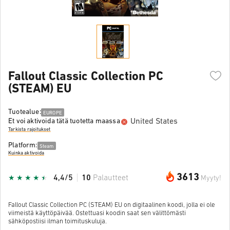
Fallout Classic Collection PC
(STEAM) EU
Tuotealue:
EUROPE
United States
Et voi aktivoida tätä tuotetta maassa
Tarkista rajoitukset
Platform:
Steam
Kuinka aktivoida
3613
4,4/5
10
Palautteet
Myyty!
Fallout Classic Collection PC (STEAM) EU on digitaalinen koodi, jolla ei ole
viimeistä käyttöpäivää. Ostettuasi koodin saat sen välittömästi
sähköpostiisi ilman toimituskuluja.