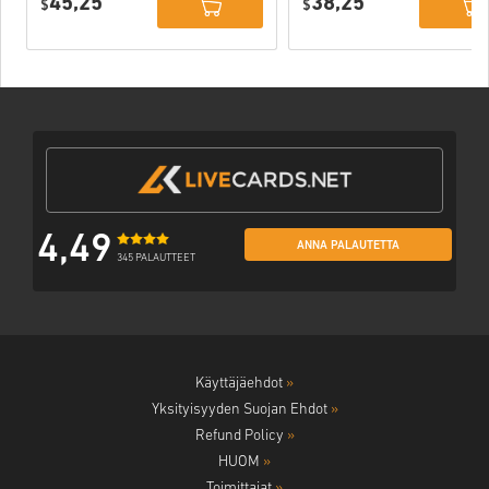
45,25
38,25
PC (STEAM)
$
$
4,49
ANNA PALAUTETTA
345 PALAUTTEET
Käyttäjäehdot
»
Yksityisyyden Suojan Ehdot
»
Refund Policy
»
HUOM
»
Toimittajat
»