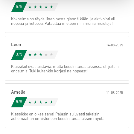
5/5
Kokoelma on täydellinen nostalgiannälkään, ja aktivointi oli
nopeaa ja helppoa. Palauttaa mieleen niin monia muistoja!
Leon
14-08-2025
3/5
Klassikot ovat loistavia, mutta koodin lunastuksessa oli joitain
ongelmia. Tuki kuitenkin korjasi ne nopeasti!
Amelia
11-08-2025
5/5
Klassikko on oikea sana! Palasin sujuvasti takaisin
autiomaahan onnistuneen koodin lunastuksen myötä.