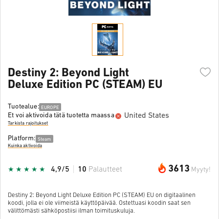
Destiny 2: Beyond Light
Deluxe Edition PC (STEAM) EU
Tuotealue:
EUROPE
United States
Et voi aktivoida tätä tuotetta maassa
Tarkista rajoitukset
Platform:
Steam
Kuinka aktivoida
3613
4,9/5
10
Palautteet
Myyty!
Destiny 2: Beyond Light Deluxe Edition PC (STEAM) EU on digitaalinen
koodi, jolla ei ole viimeistä käyttöpäivää. Ostettuasi koodin saat sen
välittömästi sähköpostiisi ilman toimituskuluja.