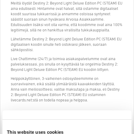
Meiltä löydät Destiny 2: Beyond Light Deluxe Edition PC (STEAM) EU
aina edullisesti. Hintamme ovat halvat, sillä ostamme digitaaliset
koodit suurissa tukkuerissä ja annamme ostoissa syntyneet
säästöt suoraan sinun hyväksesi Arvoisa Asiakkaamme.
Edullisuuden lisäksi voit olla varma, että koodimme ovat aina 100%
legitiimejä, sillä ne on hankittua virallisilta tukkukauppiailta.
Lähetämme Destiny 2: Beyond Light Deluxe Edition PC (STEAM) EU
digitaalisen koodin sinulle heti ostoksesi jälkeen, suoraan
sähköpostiisi.
Live Chattimme (24/7) ja toimiva asiakaspalvelumme ovat aina
palveluksessasi, jos sinulla on kysyttävää tai ongelmia Destiny 2:
Beyond Light Deluxe Edition PC (STEAM) EU koodiin liittyen.
Helppokäyttöinen, 3-vaiheinen ostosysteemimme on
suoraviivainen, eikä sisällä ylimääräistä kaavakkeiden täyttöä.
Anna vain meiliosoitteesi, valitse maksutapa ja maksa, eli Destiny
2: Beyond Light Deluxe Edition PC (STEAM) EU ostaminen
livecards.net:stä on todella nopeaa ja helppoa.
Näin se toimii Livecards.netissä
This website uses cookies
HUOM