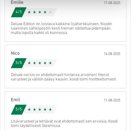
Emilie
17-08-2025
käyttöön.
4/5
Deluxe Edition on loistava kaikkine lisäherkkuineen. Koodin
saaminen sähköpostiin kesti hieman odotettua pidempään,
mutta lopulta kaikki oli kunnossa.
Nico
14-08-2025
5/5
Deluxe-versio on ehdottomasti hintansa arvoinen! Hienot
varusteet ja välitön pääsy kausiin, koodi toimi moitteettomasti.
Emil
11-08-2025
5/5
Lisävarusteet ja tehtävät ovat ehdottomasti sen arvoisia. Koodi
toimi täydellisesti Steamissa.