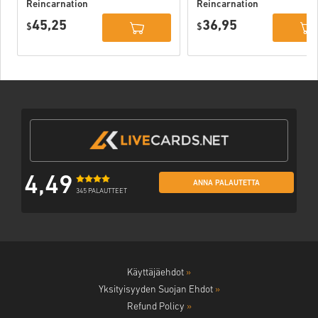
Reincarnation
Reincarnation
Deluxe Edition
PC (STEAM)
45,25
36,95
PC (STEAM)
$
$
4,49
ANNA PALAUTETTA
345 PALAUTTEET
Käyttäjäehdot
»
Yksityisyyden Suojan Ehdot
»
Refund Policy
»