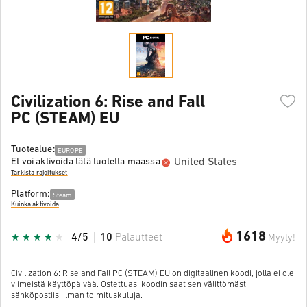
Civilization 6: Rise and Fall
PC (STEAM) EU
Tuotealue:
EUROPE
United States
Et voi aktivoida tätä tuotetta maassa
Tarkista rajoitukset
Platform:
Steam
Kuinka aktivoida
1618
4/5
10
Palautteet
Myyty!
Civilization 6: Rise and Fall PC (STEAM) EU on digitaalinen koodi, jolla ei ole
viimeistä käyttöpäivää. Ostettuasi koodin saat sen välittömästi
sähköpostiisi ilman toimituskuluja.