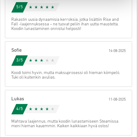
5/5
Rakastin uusia dynaamisia kerroksia, jotka lisättiin Rise and
Fall -laajennuksessa – ne tuovat peliin ihan uutta maustetta.
Koodin lunastaminen onnistui helposti!
Sofie
14-08-2025
3/5
Koodi toimi hyvin, mutta maksuprosessi oli hieman kömpelö.
Tuki oli kuitenkin avulias.
Lukas
11-08-2025
4/5
Mahtava laajennus, mutta koodin lunastamiseen Steamissa
meni hieman kauemmin. Kaiken kaikkiaan hyvä ostos!