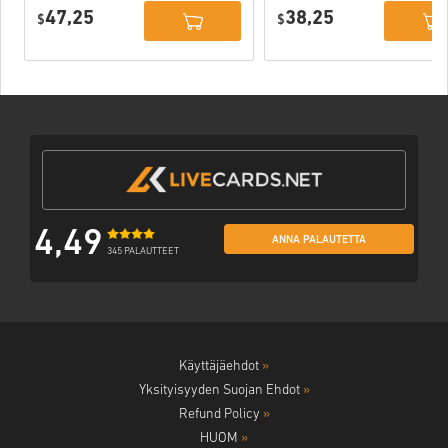
Deluxe Edition
PC (STEAM)
47,25
38,25
PC (STEAM)
$
$
4,49
ANNA PALAUTETTA
345 PALAUTTEET
Käyttäjäehdot
»
Yksityisyyden Suojan Ehdot
»
Refund Policy
»
HUOM
»