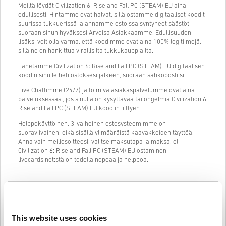
Meiltä löydät Civilization 6: Rise and Fall PC (STEAM) EU aina
edullisesti. Hintamme ovat halvat, sillä ostamme digitaaliset koodit
suurissa tukkuerissä ja annamme ostoissa syntyneet säästöt
suoraan sinun hyväksesi Arvoisa Asiakkaamme. Edullisuuden
lisäksi voit olla varma, että koodimme ovat aina 100% legitiimejä,
sillä ne on hankittua virallisilta tukkukauppiailta.
Lähetämme Civilization 6: Rise and Fall PC (STEAM) EU digitaalisen
koodin sinulle heti ostoksesi jälkeen, suoraan sähköpostiisi.
Live Chattimme (24/7) ja toimiva asiakaspalvelumme ovat aina
palveluksessasi, jos sinulla on kysyttävää tai ongelmia Civilization 6:
Rise and Fall PC (STEAM) EU koodiin liittyen.
Helppokäyttöinen, 3-vaiheinen ostosysteemimme on
suoraviivainen, eikä sisällä ylimääräistä kaavakkeiden täyttöä.
Anna vain meiliosoitteesi, valitse maksutapa ja maksa, eli
Civilization 6: Rise and Fall PC (STEAM) EU ostaminen
livecards.net:stä on todella nopeaa ja helppoa.
Näin se toimii Livecards.netissä
HUOM
This website uses cookies
Uusi Livecards.netissä? Digitaalisten koodien ostaminen on nopeaa