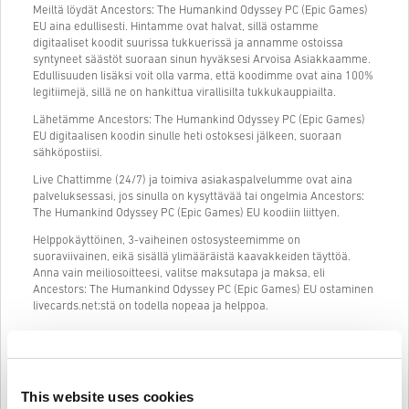
Meiltä löydät Ancestors: The Humankind Odyssey PC (Epic Games)
EU aina edullisesti. Hintamme ovat halvat, sillä ostamme
digitaaliset koodit suurissa tukkuerissä ja annamme ostoissa
syntyneet säästöt suoraan sinun hyväksesi Arvoisa Asiakkaamme.
Edullisuuden lisäksi voit olla varma, että koodimme ovat aina 100%
legitiimejä, sillä ne on hankittua virallisilta tukkukauppiailta.
Lähetämme Ancestors: The Humankind Odyssey PC (Epic Games)
EU digitaalisen koodin sinulle heti ostoksesi jälkeen, suoraan
sähköpostiisi.
Live Chattimme (24/7) ja toimiva asiakaspalvelumme ovat aina
palveluksessasi, jos sinulla on kysyttävää tai ongelmia Ancestors:
The Humankind Odyssey PC (Epic Games) EU koodiin liittyen.
Helppokäyttöinen, 3-vaiheinen ostosysteemimme on
suoraviivainen, eikä sisällä ylimääräistä kaavakkeiden täyttöä.
Anna vain meiliosoitteesi, valitse maksutapa ja maksa, eli
Ancestors: The Humankind Odyssey PC (Epic Games) EU ostaminen
livecards.net:stä on todella nopeaa ja helppoa.
Näin se toimii Livecards.netissä
This website uses cookies
HUOM