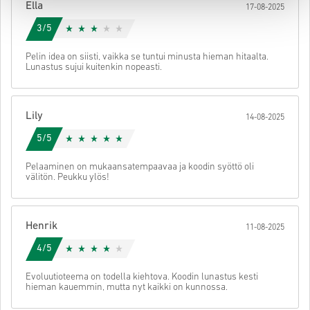
Ella
17-08-2025
käyttöön.
3/5
Pelin idea on siisti, vaikka se tuntui minusta hieman hitaalta.
Lunastus sujui kuitenkin nopeasti.
Lily
14-08-2025
5/5
Pelaaminen on mukaansatempaavaa ja koodin syöttö oli
välitön. Peukku ylös!
Henrik
11-08-2025
4/5
Evoluutioteema on todella kiehtova. Koodin lunastus kesti
hieman kauemmin, mutta nyt kaikki on kunnossa.