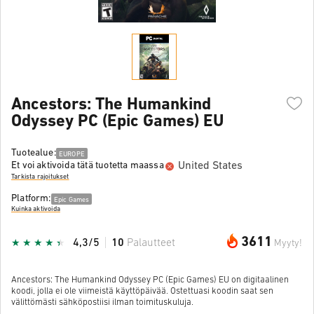
Ancestors: The Humankind
Odyssey PC (Epic Games) EU
Tuotealue:
EUROPE
United States
Et voi aktivoida tätä tuotetta maassa
Tarkista rajoitukset
Platform:
Epic Games
Kuinka aktivoida
3611
4,3/5
10
Palautteet
Myyty!
Ancestors: The Humankind Odyssey PC (Epic Games) EU on digitaalinen
koodi, jolla ei ole viimeistä käyttöpäivää. Ostettuasi koodin saat sen
välittömästi sähköpostiisi ilman toimituskuluja.