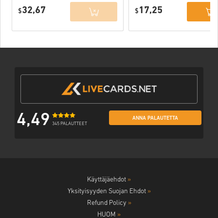
Edition PC (Epic
32,67
17,25
$
Games) EU
$
4,49
ANNA PALAUTETTA
345 PALAUTTEET
Käyttäjäehdot
»
Yksityisyyden Suojan Ehdot
»
Refund Policy
»
HUOM
»