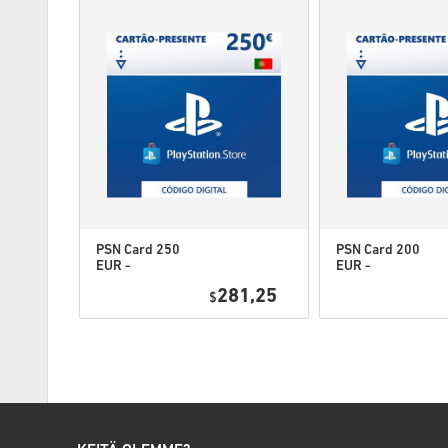
PSN Card 250
PSN Card 200
EUR -
EUR -
PlayStation
PlayStation
4,95
281,25
Network
$
Network
Portugal
Portugal