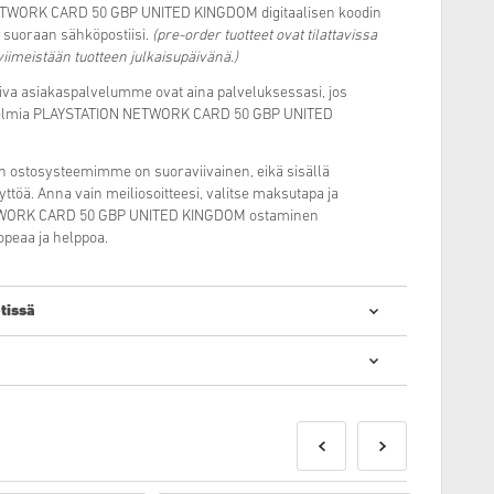
WORK CARD 50 GBP UNITED KINGDOM digitaalisen koodin
, suoraan sähköpostiisi.
(pre-order tuotteet ovat tilattavissa
iimeistään tuotteen julkaisupäivänä.)
miva asiakaspalvelumme ovat aina palveluksessasi, jos
ongelmia PLAYSTATION NETWORK CARD 50 GBP UNITED
n ostosysteemimme on suoraviivainen, eikä sisällä
ttöä. Anna vain meiliosoitteesi, valitse maksutapa ja
TWORK CARD 50 GBP UNITED KINGDOM ostaminen
opeaa ja helppoa.
tissä
taalisten koodien ostaminen on nopeaa ja helppoa:
ilattavissa ennakkoon ja ne toimitetaan viimeistään tuotteen
otteet toimitamme heti kun maksu on saapunut perille.
lliseen käyttöön.
tteen.