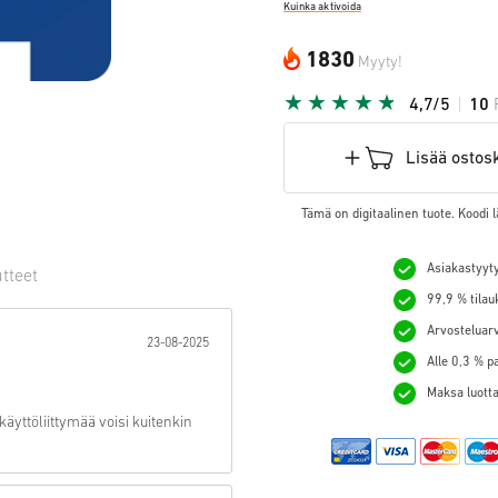
Kuinka aktivoida
1830
Myyty!
4,7/5
10
Lisää ostos
Tämä on digitaalinen tuote. Koodi l
Asiakastyyty
tteet
99,9 % tilau
hti:
Arvosteluarv
23-08-2025
Alle 0,3 % p
Maksa luotta
äyttöliittymää voisi kuitenkin