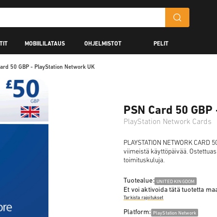
TIT
MOBIILILATAUS
OHJELMISTOT
PELIT
ard 50 GBP - PlayStation Network UK
PSN Card 50 GBP 
PlayStation Network Cards
PLAYSTATION NETWORK CARD 50 GB
viimeistä käyttöpäivää. Ostettuas
toimituskuluja.
Tuotealue:
UNITED KINGDOM
Et voi aktivoida tätä tuotetta m
Tarkista rajoitukset
Platform:
PlayStation Network