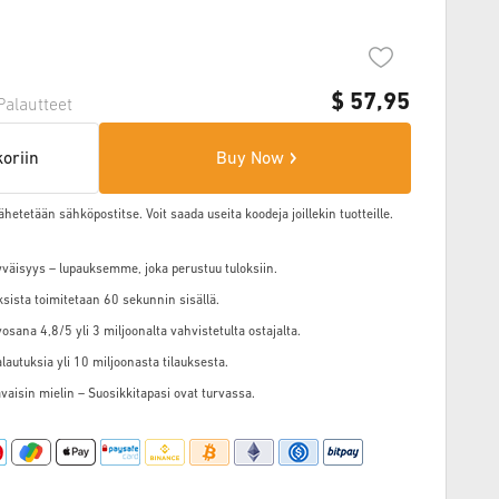
$
57,95
Palautteet
koriin
Buy Now
ähetetään sähköpostitse. Voit saada useita koodeja joillekin tuotteille.
väisyys – lupauksemme, joka perustuu tuloksiin.
ksista toimitetaan 60 sekunnin sisällä.
osana 4,8/5 yli 3 miljoonalta vahvistetulta ostajalta.
alautuksia yli 10 miljoonasta tilauksesta.
vaisin mielin – Suosikkitapasi ovat turvassa.