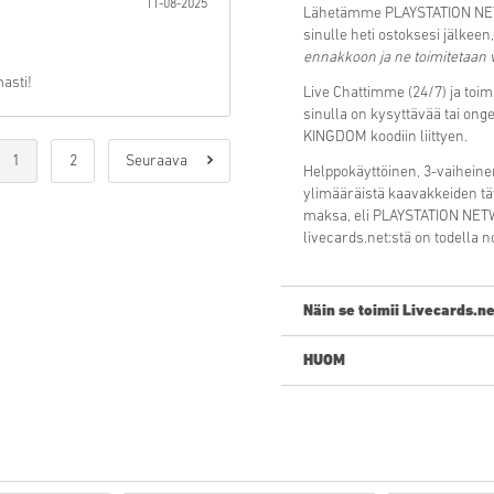
11-08-2025
Lähetämme PLAYSTATION NET
sinulle heti ostoksesi jälkeen
ennakkoon ja ne toimitetaan v
masti!
Live Chattimme (24/7) ja toi
sinulla on kysyttävää tai 
KINGDOM koodiin liittyen.
1
2
Seuraava
Helppokäyttöinen, 3-vaiheine
ylimääräistä kaavakkeiden täy
maksa, eli PLAYSTATION NE
livecards.net:stä on todella n
Näin se toimii Livecards.ne
HUOM
Uusi Livecards.netissä? Digi
Pre-Order
tuotteet ovat t
julkaisupäivänä, muut tu
Emme myy tuotteita kaupa
Ostat vain digitaalisen tuo