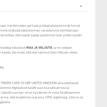
aan markkinoiden parhaat ja kilpailukykyisimmät hinnat.
amme yhdistää edullisimman varastomme toimittamaan
 tarkoittaa, että saatat saada useamman kuin yhden koodin
-koodeja edustavat
MAA JA VALUUTA
, ja ne voidaan
kautta. Varmista, että olet valinnut tiliisi liittyvän oikein.
ORK
NETWORK CARD 50 GBP UNITED KINGDOM aina edullisesti.
stamme digitaaliset koodit suurissa tukkuerissä ja
 säästöt suoraan sinun hyväksesi Arvoisa Asiakkaamme.
 varma, että koodimme ovat aina 100% legitiimejä, sillä ne on
ppiailta.