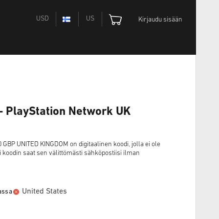
USD
US
Kirjaudu sisään
- PlayStation Network UK
P UNITED KINGDOM on digitaalinen koodi, jolla ei ole
i koodin saat sen välittömästi sähköpostiisi ilman
United States
aassa