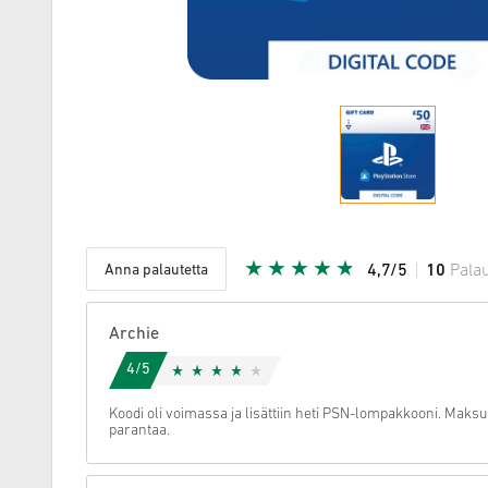
Anna palautetta
4,7/5
10
Palau
Annettu tä
Archie
4/5
Koodi oli voimassa ja lisättiin heti PSN-lompakkooni. Maksuk
parantaa.