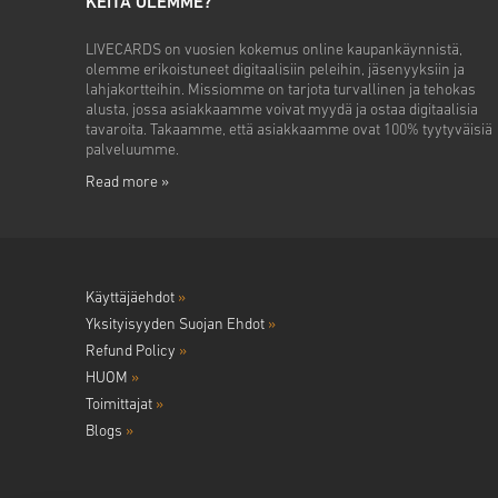
KEITÄ OLEMME?
LIVECARDS on vuosien kokemus online kaupankäynnistä,
olemme erikoistuneet digitaalisiin peleihin, jäsenyyksiin ja
lahjakortteihin. Missiomme on tarjota turvallinen ja tehokas
alusta, jossa asiakkaamme voivat myydä ja ostaa digitaalisia
tavaroita. Takaamme, että asiakkaamme ovat 100% tyytyväisiä
palveluumme.
Read more »
Käyttäjäehdot
»
Yksityisyyden Suojan Ehdot
»
Refund Policy
»
HUOM
»
Toimittajat
»
Blogs
»