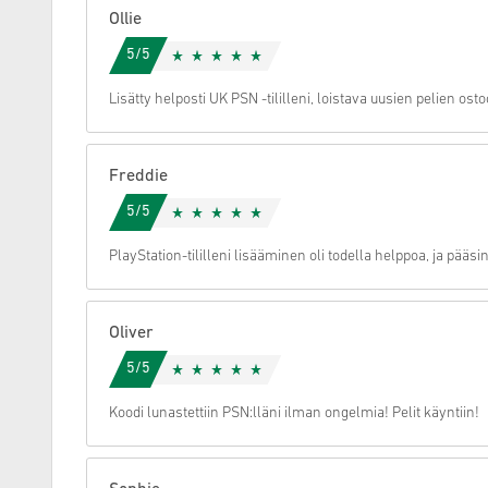
Ollie
Peruuta
5/5
Lisätty helposti UK PSN -tililleni, loistava uusien pelien ost
Freddie
5/5
PlayStation-tililleni lisääminen oli todella helppoa, ja pääsi
Oliver
5/5
Koodi lunastettiin PSN:lläni ilman ongelmia! Pelit käyntiin!