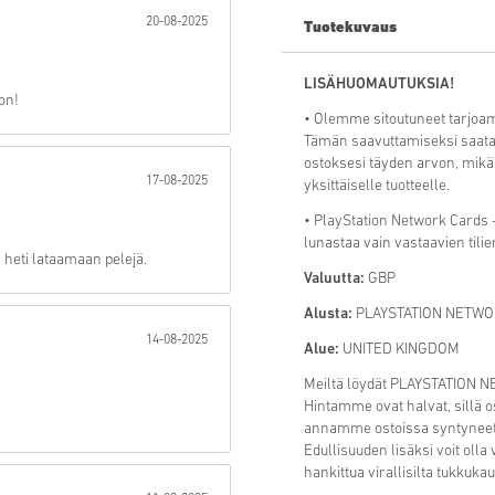
20-08-2025
Tuotekuvaus
Lähetä
LISÄHUOMAUTUKSIA!
oon!
• Olemme sitoutuneet tarjoam
Tämän saavuttamiseksi saat
ostoksesi täyden arvon, mikä
17-08-2025
yksittäiselle tuotteelle.
• PlayStation Network Cards 
lunastaa vain vastaavien tilien 
n heti lataamaan pelejä.
Valuutta:
GBP
Alusta:
PLAYSTATION NETW
14-08-2025
Alue:
UNITED KINGDOM
Meiltä löydät PLAYSTATION 
Hintamme ovat halvat, sillä o
annamme ostoissa syntyneet
Edullisuuden lisäksi voit olla
hankittua virallisilta tukkukau