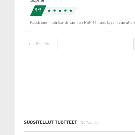
Sophie
5/5
Koodi toimi heti Iso-Britannian PSN-tililläni, täysin vaivatto
Edellinen
SUOSITELLUT TUOTTEET
(20 Tuotteet)