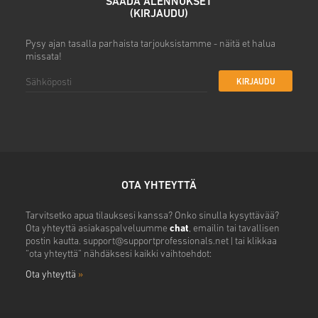
SAADA ALENNUKSET
(KIRJAUDU)
Pysy ajan tasalla parhaista tarjouksistamme - näitä et halua
missata!
KIRJAUDU
OTA YHTEYTTÄ
Tarvitsetko apua tilauksesi kanssa? Onko sinulla kysyttävää?
Ota yhteyttä asiakaspalveluumme
chat
, emailin tai tavallisen
postin kautta.
support@supportprofessionals.net
| tai klikkaa
“ota yhteyttä” nähdäksesi kaikki vaihtoehdot:
Ota yhteyttä
»