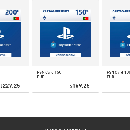
Lisätietoja, ks.
UKK
.
Jos sinulla on ongelmia 
Kaikki ladattavat pelikood
taatusti aitoja ja alkuperäi
Koodeilla ei ole parasta 
Ladattava sisältö ja DLC- 
voidaksesi käyttää näitä tu
Voit saada useita koodeja jo
PSN Card 150
PSN Card 10
EUR -
EUR -
Katso nopea opas yllä tai seur
PlayStation
PlayStation
227,25
169,25
$
Network
$
Network
• Valitse tuote
Portugal
Portugal
• Syötä sähköpostiosoitteesi
• Valitse haluamasi maksuta
• Viimeistele tilauksesi
Tämän jälkeen saat sähköposti