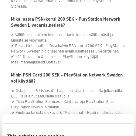
turvallisen ja vaivattoman tavan tehdä ostoksia PlayStation
Storessa.
Miksi ostaa PSN-kortti 200 SEK - PlayStation Network
Sweden Livecards.netistä?
✔ Välitön digitaalinen toimitus – Hanki koodisi välittömästi ja
lunasta se viipymättä.
✔ Paras hinta taattu – Osta halvin PSN-kortti 200 SEK - PlayStation
Network Swedenin digitaalinen avain osoitteessa Livecards.net.
✔ 100 % suojattu & Laillinen – PlayStation-käyttäjät
maailmanlaajuisesti luottavat.
Mihin PSN Card 200 SEK - PlayStation Network Sweden
voi käyttää?
🔹 Osta pelejä & Lisäosat – Laajenna kirjastoasi uusilla julkaisuilla,
DLC:illä ja ainutlaatuisella sisällöllä.
🔹 Tilaa PlayStation Services – Käytä varoja PlayStation Plusiin,
PlayStation Nowiin ja muihin.
🔹 Vuokraa tai osta elokuvia & TV-ohjelmat – Nauti viihdesisällöstä
suoraan PlayStation Storesta.
🔹 Paranna suosikkipelejäsi – Osta pelin sisäistä valuuttaa, skinejä
ja muita digitaalisia esineitä.