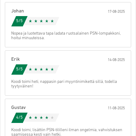
Tämän jälkeen saat sähköpostin, jossa on turvallinen linkki koodisi
Johan
17-08-2025
käyttöön.
5/5
Nopea ja luotettava tapa ladata ruotsalainen PSN-lompakkoni,
hoitui minuuteissa.
Erik
14-08-2025
5/5
Koodi toimi heti, nappasin pari myyntinimikettä sillä, todella
tyytyväinen!
Gustav
11-08-2025
4/5
Koodi toimi, lisättiin PSN-tililleni ilman ongelmia, vahvistuksen
saamisessa kesti vain hetki.