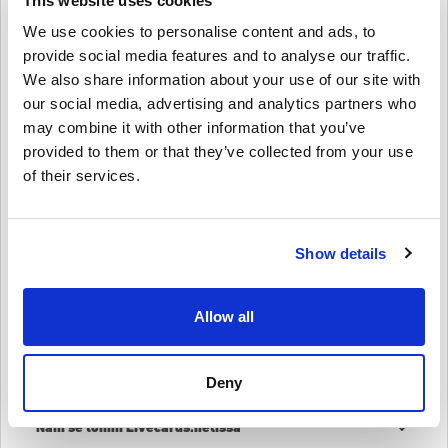
This website uses cookies
Kuinka lunastaa PSN-kortti 200 SEK - PlayStation
We use cookies to personalise content and ads, to
Network Sweden?
provide social media features and to analyse our traffic.
1️⃣ Kirjaudu PSN-tilillesi – Pääsy konsolin tai PlayStation Store -
We also share information about your use of our site with
verkkosivuston kautta.
our social media, advertising and analytics partners who
2️⃣ Siirry kohtaan ‘Lunasta koodit’ – Löytyy PlayStation Storen
valikosta.
may combine it with other information that you’ve
3️⃣ Anna digitaalinen koodisi – Syötä oston jälkeen saamasi 12-
provided to them or that they’ve collected from your use
numeroinen koodi.
of their services.
4️⃣ Nauti uusista varoistasi – Lisätään välittömästi PSN-
lompakkoosi käytettäväksi missä tahansa PlayStation-sisällössä.
Osta
PSN-kortti PSN-kortti 200 SEK - PlayStation
Show details
Network Sweden
tänään!
Saat nopean ja turvallisen pääsyn PlayStation Storeen ja nauti
vapaudesta ostaa pelejä, tilauksia ja viihdettä omilla ehdoillasi.
Allow all
Nappaa PSN Card 200 SEK - PlayStation Network Sweden
digitaalinen avain nyt Livecards.netistä ja aloita pelaaminen jo
tänään!
Deny
Näin se toimii Livecards.netissä