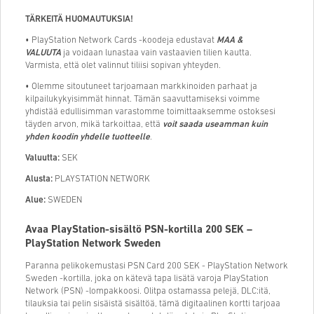
TÄRKEITÄ HUOMAUTUKSIA!
• PlayStation Network Cards -koodeja edustavat
MAA &
VALUUTA
ja voidaan lunastaa vain vastaavien tilien kautta.
Varmista, että olet valinnut tiliisi sopivan yhteyden.
• Olemme sitoutuneet tarjoamaan markkinoiden parhaat ja
kilpailukykyisimmät hinnat. Tämän saavuttamiseksi voimme
yhdistää edullisimman varastomme toimittaaksemme ostoksesi
täyden arvon, mikä tarkoittaa, että
voit saada useamman kuin
yhden koodin yhdelle tuotteelle
.
Valuutta:
SEK
Alusta:
PLAYSTATION NETWORK
Alue:
SWEDEN
Avaa PlayStation-sisältö PSN-kortilla 200 SEK –
PlayStation Network Sweden
Paranna pelikokemustasi PSN Card 200 SEK - PlayStation Network
Sweden -kortilla, joka on kätevä tapa lisätä varoja PlayStation
Network (PSN) -lompakkoosi. Olitpa ostamassa pelejä, DLC:itä,
tilauksia tai pelin sisäistä sisältöä, tämä digitaalinen kortti tarjoaa