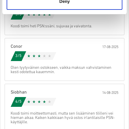
Voit saada useita koodeja joillekin tuotteille.
Deny
Ciara
20-08-2025
Katso nopea opas yllä tai seuraa alla olevia vaiheita 👇
5/5
• Valitse tuote
Lähetä
Peruuta
Koodi toimi heti PSN:ssäni, sujuvaa ja vaivatonta.
• Syötä sähköpostiosoitteesi
• Valitse haluamasi maksutapa
• Viimeistele tilauksesi
Conor
17-08-2025
Tämän jälkeen saat sähköpostin, jossa on turvallinen linkki koodisi
käyttöön.
3/5
Olen tyytyväinen ostokseen, vaikka maksun vahvistaminen
kesti odotettua kauemmin.
Siobhan
14-08-2025
4/5
Koodi toimi moitteettomasti, mutta sen lisääminen tililleni vei
hieman aikaa. Kaiken kaikkiaan hyvä ostos irlantilaisille PSN-
käyttäjille.