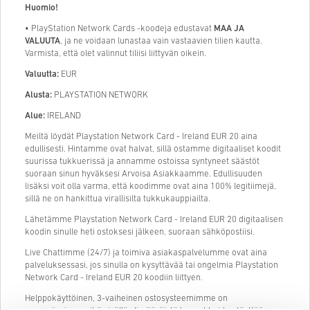
Huomio!
• PlayStation Network Cards -koodeja edustavat
MAA JA
VALUUTA
, ja ne voidaan lunastaa vain vastaavien tilien kautta.
Varmista, että olet valinnut tiliisi liittyvän oikein.
Valuutta:
EUR
Alusta:
PLAYSTATION NETWORK
Alue:
IRELAND
Meiltä löydät Playstation Network Card - Ireland EUR 20 aina
edullisesti. Hintamme ovat halvat, sillä ostamme digitaaliset koodit
suurissa tukkuerissä ja annamme ostoissa syntyneet säästöt
suoraan sinun hyväksesi Arvoisa Asiakkaamme. Edullisuuden
lisäksi voit olla varma, että koodimme ovat aina 100% legitiimejä,
sillä ne on hankittua virallisilta tukkukauppiailta.
Lähetämme Playstation Network Card - Ireland EUR 20 digitaalisen
koodin sinulle heti ostoksesi jälkeen, suoraan sähköpostiisi.
Live Chattimme (24/7) ja toimiva asiakaspalvelumme ovat aina
palveluksessasi, jos sinulla on kysyttävää tai ongelmia Playstation
Network Card - Ireland EUR 20 koodiin liittyen.
Helppokäyttöinen, 3-vaiheinen ostosysteemimme on