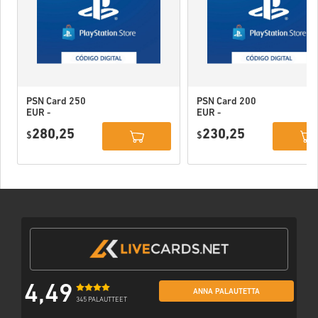
PSN Card 250
PSN Card 200
EUR -
EUR -
PlayStation
PlayStation
280,25
230,25
Network
$
Network
$
Portugal
Portugal
4,49
ANNA PALAUTETTA
345 PALAUTTEET