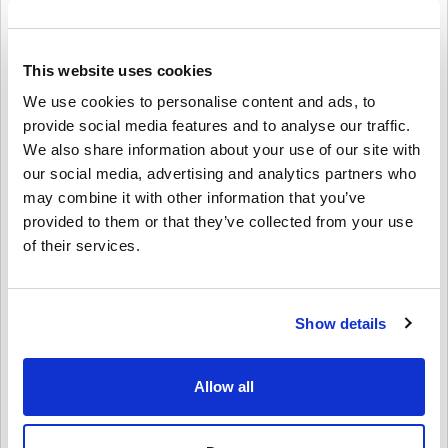
suoraviivainen, eikä sisällä ylimääräistä kaavakkeiden täyttöä.
Anna vain meiliosoitteesi, valitse maksutapa ja maksa, eli
Playstation Network Card - Ireland EUR 20 ostaminen
livecards.net:stä on todella nopeaa ja helppoa.
This website uses cookies
We use cookies to personalise content and ads, to
Näin se toimii Livecards.netissä
provide social media features and to analyse our traffic.
We also share information about your use of our site with
HUOM
Uusi Livecards.netissä? Digitaalisten koodien ostaminen on nopeaa
our social media, advertising and analytics partners who
ja helppoa:
may combine it with other information that you’ve
Pre-Order
tuotteet ovat tilattavissa ennakkoon ja ne
provided to them or that they’ve collected from your use
toimitetaan viimeistään tuotteen julkaisupäivänä, muut
of their services.
Anna palautetta
4,3/5
10
Palautteet
tuotteet toimitamme heti kun maksu on saapunut perille.
Emme myy tuotteita kaupalliseen käyttöön.
Ostat vain digitaalisen tuotteen.
Lisätietoja, ks.
UKK
.
Aoife
23-08-2025
Show details
Jos sinulla on ongelmia ostoksenteon yhteydessä, otathan
Annettu tähti:
5/5
meihin
yhteyttä
.
Kaikki ladattavat pelikoodimme on tuotettu pelin kehittäjän
toimesta ja siksi ne ovat taatusti aitoja ja alkuperäisiä.
Vaivaton lunastus irlantilaisella PSN-tililläni. Loistava tapa
Allow all
napata ne eksklusiiviset tarjoukset.
Koodeilla ei ole parasta ennen -päivää.
Ladattava sisältö ja DLC- tuotteet: Sinulla on oltava
alkuperäinen peruspeli voidaksesi käyttää näitä tuotteita.