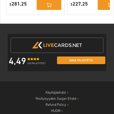
PlayStation
PlayStation
281,25
227,25
Network
$
Network
$
Portugal
Portugal
4,49
ANNA PALAUTETTA
345 PALAUTTEET
Käyttäjäehdot
»
Yksityisyyden Suojan Ehdot
»
Refund Policy
»
HUOM
»