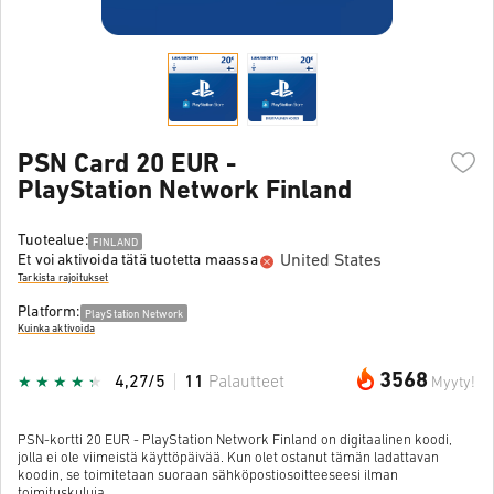
PSN Card 20 EUR -
PlayStation Network Finland
Tuotealue:
FINLAND
United States
Et voi aktivoida tätä tuotetta maassa
Tarkista rajoitukset
Platform:
PlayStation Network
Kuinka aktivoida
3568
4,27/5
11
Palautteet
Myyty!
PSN-kortti 20 EUR - PlayStation Network Finland on digitaalinen koodi,
jolla ei ole viimeistä käyttöpäivää. Kun olet ostanut tämän ladattavan
koodin, se toimitetaan suoraan sähköpostiosoitteeseesi ilman
toimituskuluja.