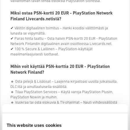
vaivattoman tavan tehdä ostoksia PlayStation Storessa.
Miksi ostaa PSN-kortti 20 EUR - PlayStation Network
Finland Livecards.netistä?
✔ Välitön digitaalinen toimitus – Hanki koodisi välittömästi ja
lunasta se viipymättä.
✔ Paras hinta taattu – Osta halvin PSN-kortti 20 EUR - PlayStation
Network Finlandin digitaalinen avain osoitteessa Livecards.net.
✔ 100 % Secure & Laillinen – PlayStation-käyttäjät
maailmanlaajuisesti luottavat.
Mihin voit käyttää PSN-korttia 20 EUR - PlayStation
Network Finland?
🔹 Osta pelejä & Lisäosat – Laajenna kirjastoasi uusilla julkaisuilla,
DLC:illä ja ainutlaatuisella sisällöllä.
🔹 Tilaa PlayStation Services – Käytä varoja PlayStation Plusiin,
PlayStation Nowiin ja muihin.
🔹 Vuokraa tai osta elokuvia & TV-ohjelmat – Nauti viihdesisällöstä
suoraan PlayStation Storesta.
🔹 Paranna suosikkipelejäsi – Osta pelin sisäistä valuuttaa, skinejä
ja muita digitaalisia esineitä.
This website uses cookies