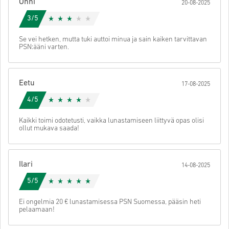
Onni
20-08-2025
Tämän jälkeen saat sähköpostin, jossa on turvallinen linkki koodisi
käyttöön.
3/5
Se vei hetken, mutta tuki auttoi minua ja sain kaiken tarvittavan
PSN:ääni varten.
Eetu
17-08-2025
4/5
Kaikki toimi odotetusti, vaikka lunastamiseen liittyvä opas olisi
ollut mukava saada!
Ilari
14-08-2025
5/5
Ei ongelmia 20 € lunastamisessa PSN Suomessa, pääsin heti
pelaamaan!