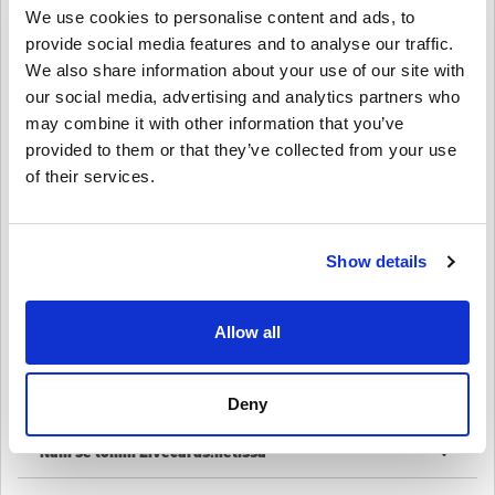
Kuinka lunastaa PSN-kortti 20 EUR - PlayStation
We use cookies to personalise content and ads, to
Network Finland?
provide social media features and to analyse our traffic.
1️⃣ Kirjaudu PSN-tilillesi – Pääsy konsolin tai PlayStation Store -
We also share information about your use of our site with
verkkosivuston kautta.
our social media, advertising and analytics partners who
2️⃣ Siirry kohtaan ‘Lunasta koodit’ – Löytyy PlayStation Storen
valikosta.
may combine it with other information that you’ve
3️⃣ Anna digitaalinen koodisi – Syötä oston jälkeen saamasi 12-
provided to them or that they’ve collected from your use
numeroinen koodi.
of their services.
4️⃣ Nauti uusista varoistasi – Lisätään välittömästi PSN-
lompakkoosi käytettäväksi missä tahansa PlayStation-sisällössä.
Osta
PSN-kortti PSN-kortti 20 EUR - PlayStation
Show details
Network Finland
tänään!
Saat nopean ja turvallisen pääsyn PlayStation Storeen ja nauti
vapaudesta ostaa pelejä, tilauksia ja viihdettä omilla ehdoillasi.
Allow all
Nappaa PSN-korttisi 20 EUR - PlayStation Network Finlandin
digitaalinen avain nyt Livecards.netistä ja aloita pelaaminen jo
tänään!
Deny
Näin se toimii Livecards.netissä