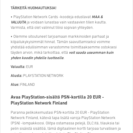
TÄRKEITÄ HUOMAUTUKSIA!
• PlayStation Network Cards -koodeja edustavat
MAA &
VALUUTA
ja voidaan lunastaa vain vastaavien tilien kautta.
Varmista, että olet valinnut tiliisi sopivan yhteyden.
• Olemme sitoutuneet tarjoamaan markkinoiden parhaat ja
kilpailukykyisimmät hinnat. Tämän saavuttamiseksi voimme
yhdistää edullisimman varastomme toimittaaksemme ostoksesi
täyden arvon, mikä tarkoittaa, että
voit saada useamman kuin
yhden koodin yhdelle tuotteelle
.
Valuutta:
EUR
Alusta:
PLAYSTATION NETWORK
Alue:
FINLAND
Avaa PlayStation-sisältö PSN-kortilla 20 EUR -
PlayStation Network Finland
Paranna pelikokemustasi PSN-kortilla 20 EUR - PlayStation
Network Finland, kätevä tapa lisätä varoja PlayStation Network
(PSN) -lompakkoosi. Olitpa ostamassa pelejä, DLC:itä, tilauksia tai
pelin sisäistä sisältöä, tämä digitaalinen kortti tarjoaa turvallisen ja