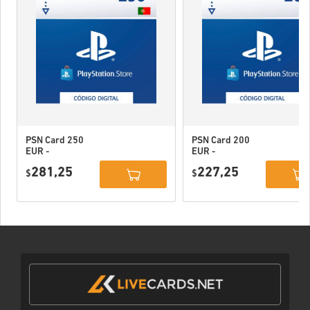
PSN Card 250
PSN Card 200
EUR -
EUR -
PlayStation
PlayStation
281,25
227,25
Network
$
Network
$
Portugal
Portugal