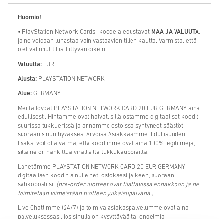
Huomio!
• PlayStation Network Cards -koodeja edustavat
MAA JA VALUUTA
,
ja ne voidaan lunastaa vain vastaavien tilien kautta. Varmista, että
olet valinnut tiliisi liittyvän oikein.
Valuutta:
EUR
Alusta:
PLAYSTATION NETWORK
Alue:
GERMANY
Meiltä löydät PLAYSTATION NETWORK CARD 20 EUR GERMANY aina
edullisesti. Hintamme ovat halvat, sillä ostamme digitaaliset koodit
suurissa tukkuerissä ja annamme ostoissa syntyneet säästöt
suoraan sinun hyväksesi Arvoisa Asiakkaamme. Edullisuuden
lisäksi voit olla varma, että koodimme ovat aina 100% legitiimejä,
sillä ne on hankittua virallisilta tukkukauppiailta.
Lähetämme PLAYSTATION NETWORK CARD 20 EUR GERMANY
digitaalisen koodin sinulle heti ostoksesi jälkeen, suoraan
sähköpostiisi.
(pre-order tuotteet ovat tilattavissa ennakkoon ja ne
toimitetaan viimeistään tuotteen julkaisupäivänä.)
Live Chattimme (24/7) ja toimiva asiakaspalvelumme ovat aina
palveluksessasi, jos sinulla on kysyttävää tai ongelmia