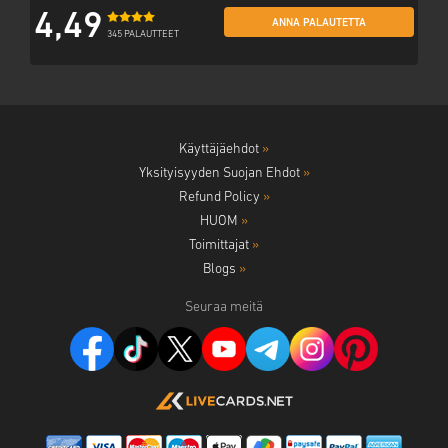
4,49
ANNA PALAUTETTA
345 PALAUTTEET
Käyttäjäehdot
»
Yksityisyyden Suojan Ehdot
»
Refund Policy
»
HUOM
»
Toimittajat
»
Blogs
»
Seuraa meitä