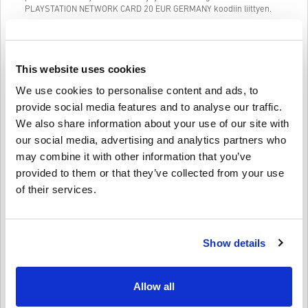
PLAYSTATION NETWORK CARD 20 EUR GERMANY koodiin liittyen.
Helppokäyttöinen, 3-vaiheinen ostosysteemimme on
suoraviivainen, eikä sisällä ylimääräistä kaavakkeiden täyttöä.
Anna vain meiliosoitteesi, valitse maksutapa ja maksa, eli
PLAYSTATION NETWORK CARD 20 EUR GERMANY ostaminen
This website uses cookies
livecards.net:stä on todella nopeaa ja helppoa.
We use cookies to personalise content and ads, to
provide social media features and to analyse our traffic.
We also share information about your use of our site with
Näin se toimii Livecards.netissä
our social media, advertising and analytics partners who
HUOM
may combine it with other information that you’ve
Uusi Livecards.netissä? Digitaalisten koodien ostaminen on nopeaa
ja helppoa:
provided to them or that they’ve collected from your use
of their services.
Pre-Order
tuotteet ovat tilattavissa ennakkoon ja ne
toimitetaan viimeistään tuotteen julkaisupäivänä, muut
Anna palautetta
4,3/5
10
Palautteet
tuotteet toimitamme heti kun maksu on saapunut perille.
Emme myy tuotteita kaupalliseen käyttöön.
Ostat vain digitaalisen tuotteen.
Show details
Lisätietoja, ks.
UKK
.
Finn
23-08-2025
Jos sinulla on ongelmia ostoksenteon yhteydessä, otathan
Annettu tähti:
4/5
meihin
yhteyttä
.
Allow all
Kaikki ladattavat pelikoodimme on tuotettu pelin kehittäjän
toimesta ja siksi ne ovat taatusti aitoja ja alkuperäisiä.
Koodi toimi täydellisesti saksalaisessa PlayStation-tilissäni,