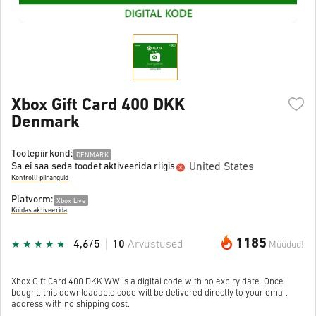
Xbox Gift Card 400 DKK
Denmark
Tootepiirkond:
DENMARK
United States
Sa ei saa seda toodet aktiveerida riigis
Kontrolli piiranguid
Platvorm:
Xbox Live
Kuidas aktiveerida
1185
4,6/5
10
Arvustused
Müüdud!
Xbox Gift Card 400 DKK WW is a digital code with no expiry date. Once
bought, this downloadable code will be delivered directly to your email
address with no shipping cost.