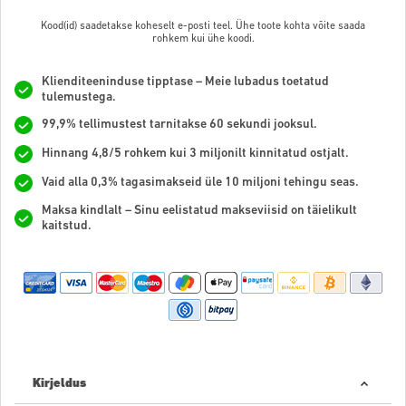
Kood(id) saadetakse koheselt e-posti teel. Ühe toote kohta võite saada
rohkem kui ühe koodi.
Klienditeeninduse tipptase – Meie lubadus toetatud
tulemustega.
99,9% tellimustest tarnitakse 60 sekundi jooksul.
Hinnang 4,8/5 rohkem kui 3 miljonilt kinnitatud ostjalt.
Vaid alla 0,3% tagasimakseid üle 10 miljoni tehingu seas.
Maksa kindlalt – Sinu eelistatud makseviisid on täielikult
kaitstud.
Kirjeldus