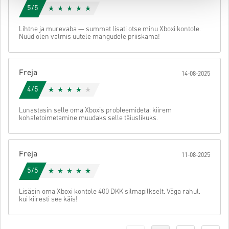
5/5
Lihtne ja murevaba — summat lisati otse minu Xboxi kontole.
Nüüd olen valmis uutele mängudele priiskama!
Freja
14-08-2025
4/5
Lunastasin selle oma Xboxis probleemideta; kiirem
kohaletoimetamine muudaks selle täiuslikuks.
Freja
11-08-2025
5/5
Lisäsin oma Xboxi kontole 400 DKK silmapilkselt. Väga rahul,
kui kiiresti see käis!