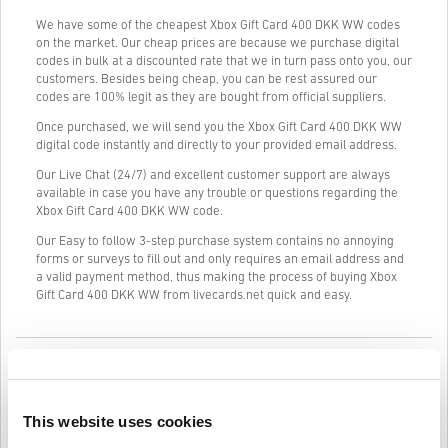
We have some of the cheapest Xbox Gift Card 400 DKK WW codes
on the market. Our cheap prices are because we purchase digital
codes in bulk at a discounted rate that we in turn pass onto you, our
customers. Besides being cheap, you can be rest assured our
codes are 100% legit as they are bought from official suppliers.
Once purchased, we will send you the Xbox Gift Card 400 DKK WW
digital code instantly and directly to your provided email address.
Our Live Chat (24/7) and excellent customer support are always
available in case you have any trouble or questions regarding the
Xbox Gift Card 400 DKK WW code.
Our Easy to follow 3-step purchase system contains no annoying
forms or surveys to fill out and only requires an email address and
a valid payment method, thus making the process of buying Xbox
Gift Card 400 DKK WW from livecards.net quick and easy.
Kuidas see Livecards.netis töötab
Vastutusest loobumine
Uus Livecards.netis? Digikoodide ostmine on kiire ja lihtne:
This website uses cookies