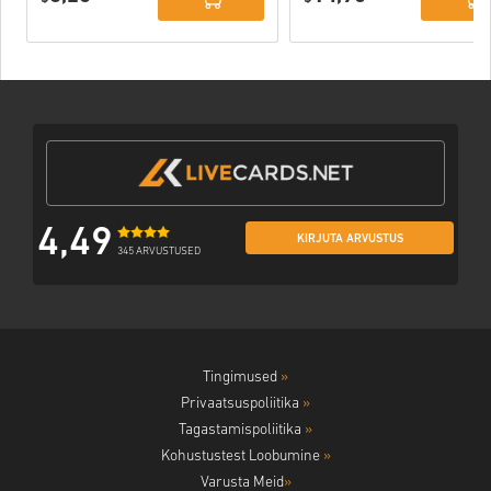
4,49
KIRJUTA ARVUSTUS
345 ARVUSTUSED
Tingimused
»
Privaatsuspoliitika
»
Tagastamispoliitika
»
Kohustustest Loobumine
»
Varusta Meid
»