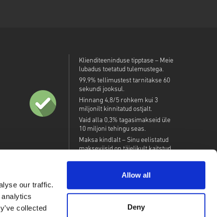
Klienditeeninduse tipptase – Meie
lubadus toetatud tulemustega.
99,9% tellimustest tarnitakse 60
sekundi jooksul.
Hinnang 4,8/5 rohkem kui 3
miljonilt kinnitatud ostjalt.
Vaid alla 0,3% tagasimakseid üle
10 miljoni tehingu seas.
Maksa kindlalt – Sinu eelistatud
makseviisid on täielikult kaitstud.
Allow all
yse our traffic.
 analytics
Deny
y’ve collected