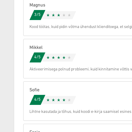
Magnus
Tühista
3/5
Kood töötas, kuid pidin võtma ühendust klienditoega, et selg
Mikkel
4/5
Aktiveerimisega polnud probleemi, kuid kinnitamine võttis 
Sofie
4/5
Lihtne kasutada ja tõhus, kuid koodi e-kirja saamisel esines 