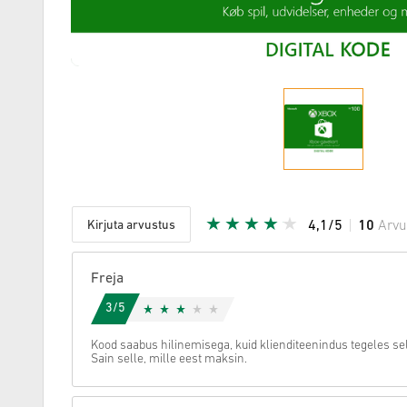
Kirjuta arvustus
4,1/5
10
Arvu
Antud täh
Freja
3/5
Kood saabus hilinemisega, kuid klienditeenindus tegeles se
Sain selle, mille eest maksin.