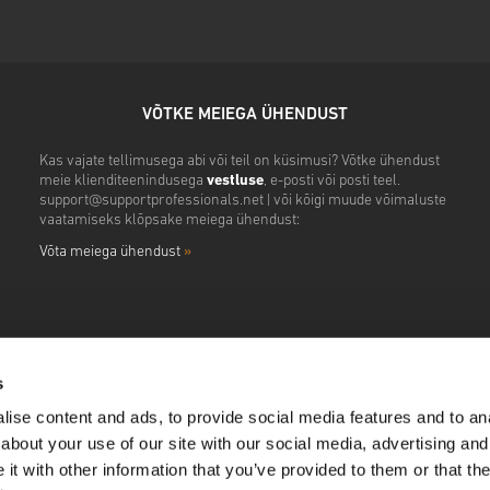
VÕTKE MEIEGA ÜHENDUST
Kas vajate tellimusega abi või teil on küsimusi? Võtke ühendust
meie klienditeenindusega
vestluse
, e-posti või posti teel.
support@supportprofessionals.net
| või kõigi muude võimaluste
vaatamiseks klõpsake meiega ühendust:
Võta meiega ühendust
»
s
ise content and ads, to provide social media features and to anal
about your use of our site with our social media, advertising and
t with other information that you’ve provided to them or that the