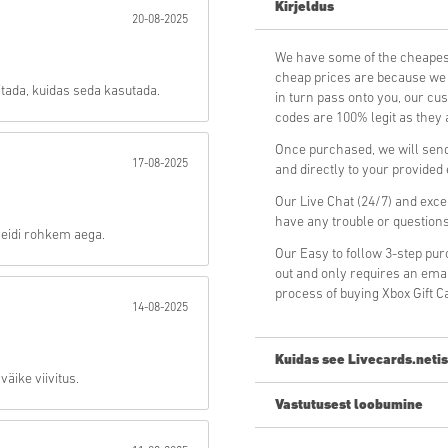
Kirjeldus
20-08-2025
Saada
We have some of the cheapes
cheap prices are because we p
itada, kuidas seda kasutada.
in turn pass onto you, our cu
codes are 100% legit as they a
Once purchased, we will send
17-08-2025
and directly to your provided
Our Live Chat (24/7) and exce
have any trouble or question
veidi rohkem aega.
Our Easy to follow 3-step pu
out and only requires an ema
process of buying Xbox Gift 
14-08-2025
Kuidas see Livecards.netis
väike viivitus.
Vastutusest loobumine
Uus Livecards.netis? Digikoodi