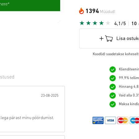
1394
Müüdud!
4,1/5
10
Lisa ostuk
Kood(id) saadetakse koheselt
Klienditeeni
stused
99,9% tellim
Hinnang 4,8/
t:
Vaid alla 0,
23-08-2025
Maksa kindlal
llega pärast minu pöördumist.