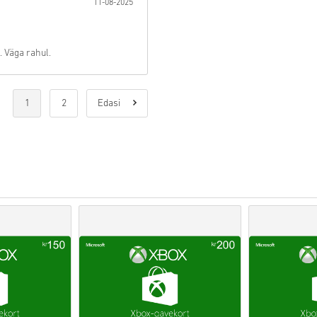
11-08-2025
•
Ettetellimisel
tooted tarnita
kuupäeval, samas kui laos ol
läbitakse.
• Kaubanduslikuks kasutamise
. Väga rahul.
•
Ostate ainult digitaalset too
•
Lisateabe saamiseks vaada
•
Kui teil tekib ostuga probl
kontaktivormi
.
1
2
Edasi
•
Need allalaaditavad koodid 
originaalsed.
•
Nendel koodidel ei ole ae
•
Allalaaditav sisu või DLC-t
mäng.
•
Mõne toote puhul võite saa
Vaata kiiret juhendit ülal või 
• Vali toode
• Sisesta oma e-posti aadres
• Vali sobiv makseviis