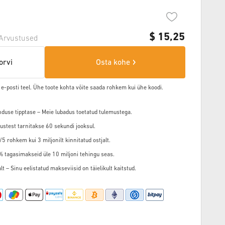
$
15,25
Arvustused
orvi
Osta kohe
 e-posti teel. Ühe toote kohta võite saada rohkem kui ühe koodi.
nduse tipptase – Meie lubadus toetatud tulemustega.
ustest tarnitakse 60 sekundi jooksul.
5 rohkem kui 3 miljonilt kinnitatud ostjalt.
3% tagasimakseid üle 10 miljoni tehingu seas.
t – Sinu eelistatud makseviisid on täielikult kaitstud.