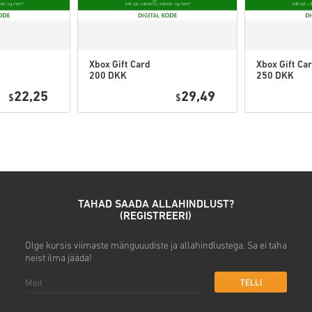
• Lõpeta tellimus
Seejärel saad e-kirja turvalis
Xbox Gift Card
Xbox Gift Ca
200 DKK
250 DKK
Denmark
Denmark
22,25
29,49
$
$
TAHAD SAADA ALLAHINDLUST?
(REGISTREERI)
Olge kursis viimaste mänguuudiste ja allahindlustega. Sa ei taha
neist ilma jääda!
TELLI