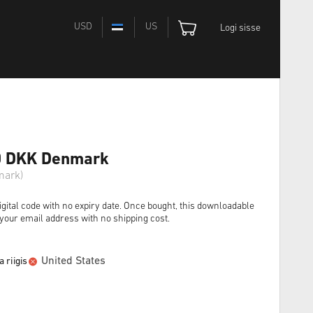
USD
US
Logi sisse
00 DKK Denmark
mark)
igital code with no expiry date. Once bought, this downloadable
o your email address with no shipping cost.
United States
 riigis