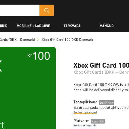
RDID
MOBIILNE LAADIMINE
TARKVARA
MÄNGUD
 Cards (DKK – Denmark)
Xbox Gift Card 100 DKK Denmark
Xbox Gift Card 1
Xbox Gift Cards (DKK – Den
Xbox Gift Card 100 DKK WW is a d
code will be delivered directly t
Tootepiirkond:
DENMARK
Sa ei saa seda toodet aktiveerida
Kontrolli piiranguid
Platvorm:
Xbox Live
Kuidas aktiveerida