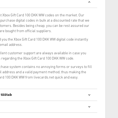
t Xbox Gift Card 100 DKK WW codes on the market. Our
urchase digital codes in bulk at a discounted rate that we
stomers. Besides being cheap, you can be rest assured our
re bought from official suppliers.
 you the Xbox Gift Card 100 DKK WW digital code instantly
 email address.
llent customer support are always available in case you
s regarding the Xbox Gift Card 100 DKK WW code.
rchase system contains no annoying forms or surveys to fill
il address and a valid payment method, thus making the
Card 100 DKK WW from livecards.net quick and easy.
 töötab
de ostmine on kiire ja lihtne: