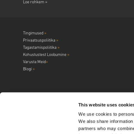
Loe rohkem »
Tingimused
»
Privaatsuspoliitika
»
Tagastamispoliitika
»
Kohustustest Loobumine
»
Varusta Meid
»
Blogi
»
This website uses cookie
We use cookies to personal
Jälgi meid
We also share information 
partners who may combine i