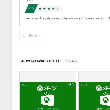
Freja
4/5
Sain koodi kiiresti ja see töötas otse minu Taani Xboxi kontol
Eelmine
SOOVITATAVAD TOOTED
(11 Tooted)