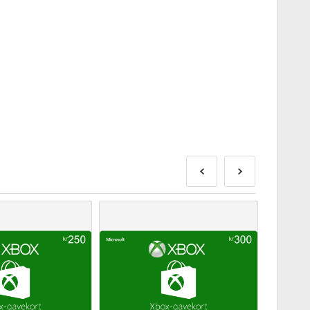
kse enne mainitud väljalaskekuupäeva või sellel
evad kaubad tarnitakse koheselt, kuni turvakontrolli
ks loetud oste ei aktsepteerita.
det.
ke meie KKK-sid.
eeme, andke meile sellest teada, kasutades meie
on välja töötanud mängu arendaja ja on seetõttu
gumiskuupäeva.
ooted – selle laienduse mängimiseks peab teil olema algne
da rohkem kui ühe koodi.
järgi allolevaid samme 👇
s