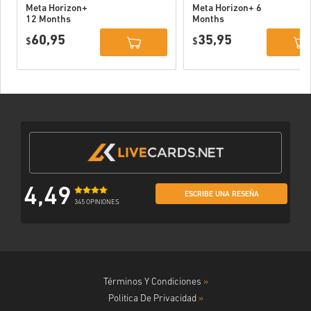
Meta Horizon+
Meta Horizon+ 6
12 Months
Months
Subscription
Subscription
60,95
35,95
USA
$
USA
$
4,49
ESCRIBE UNA RESEÑA
345 OPINIONES
Términos Y Condiciones
»
Politica De Privacidad
»