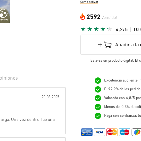
Cómo activar
2592
Vendido!
4,2/5
10
Añadir a la 
Este es un producto digital. El
piniones
Excelencia al cliente:
El 99,9% de los pedid
r:
20-08-2025
Valorado con 4,8/5 po
Menos del 0,3% de sol
Paga con confianza: tu
arga. Una vez dentro, fue una