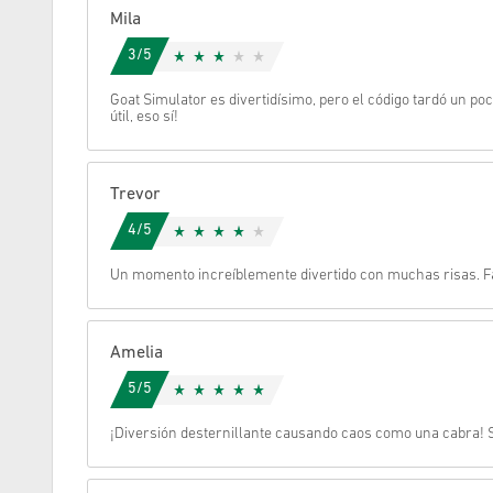
Mila
Cancelar
3/5
Goat Simulator es divertidísimo, pero el código tardó un poc
útil, eso sí!
Trevor
4/5
Un momento increíblemente divertido con muchas risas. Fác
Amelia
5/5
¡Diversión desternillante causando caos como una cabra! 