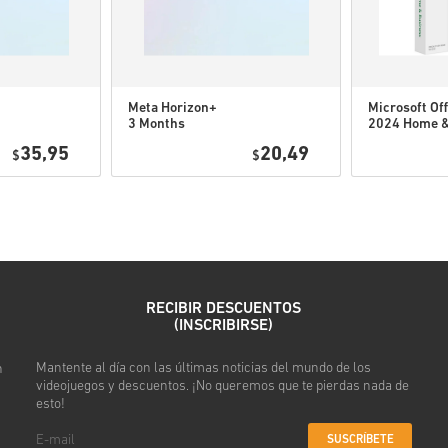
Mira la guía rápida arriba o s
• Elige tu producto
• Introduce tu correo electró
Meta Horizon+
Microsoft Off
• Selecciona tu método de pa
3 Months
2024 Home 
Subscription
Business
• Completa tu pedido
35,95
20,49
$
USA
$
PC/Mac
Después recibirás un correo 
RECIBIR DESCUENTOS
(INSCRIBIRSE)
Mantente al día con las últimas noticias del mundo de los
n
videojuegos y descuentos. ¡No queremos que te pierdas nada de
esto!
SUSCRÍBETE