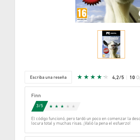
Escriba una reseña
4,2/5
10
O
Given Sta
Finn
3/5
El código funcionó, pero tardó un poco en comenzar la desc
locura total y muchas risas. ¡Valió la pena el esfuerzo!