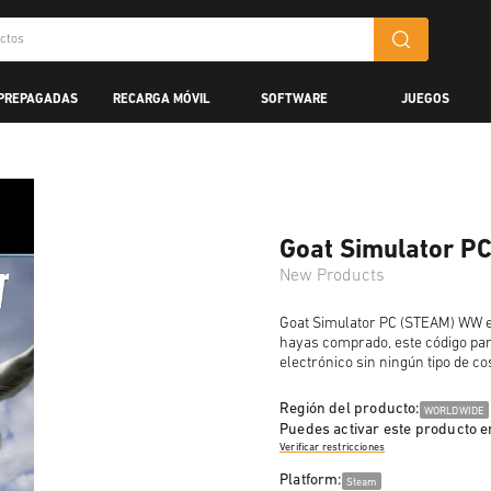
 PREPAGADAS
RECARGA MÓVIL
SOFTWARE
JUEGOS
Goat Simulator P
New Products
Goat Simulator PC (STEAM) WW es 
hayas comprado, este código par
electrónico sin ningún tipo de co
Región del producto:
WORLDWIDE
Puedes activar este producto e
Verificar restricciones
Platform:
Steam