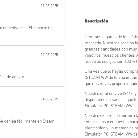
17-08-2025
Enviar
Descripción
o en activarse. ¡El soporte fue
Tenemos algunos de los códi
mercado. Nuestros precios b
grandes cantidades con muy 
14-08-2025
vosotros, nuestros clientes.
nuestros códigos son 100 % l
Una vez que lo hayas comprad
il de activar.
(STEAM) WW de forma instantá
que nos hayas proporcionado
Nuestro chat en vivo (24/7) y
11-08-2025
disponibles en caso de que t
Simulator PC (STEAM) WW.
Nuestro sistema de compra fá
Se canjea fácilmente en Steam.
engorrosos o encuestas para 
electrónico y un método de pa
Simulator PC (STEAM) WW de li