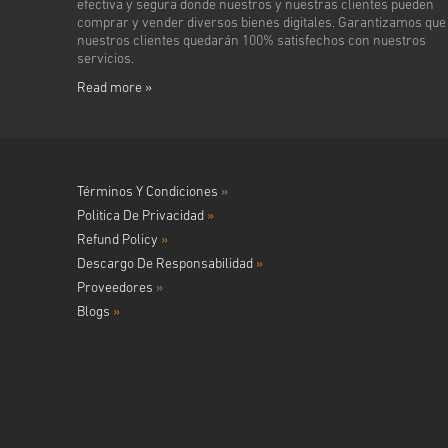
efectiva y segura donde nuestros y nuestras clientes pueden
comprar y vender diversos bienes digitales. Garantizamos que
nuestros clientes quedarán 100% satisfechos con nuestros
servicios.
Read more »
Términos Y Condiciones
»
Politica De Privacidad
»
Refund Policy
»
Descargo De Responsabilidad
»
Proveedores
»
Blogs
»