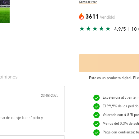
Cómo activar
3611
Vendido!
4,9/5
10
piniones
Este es un producto digital. El
r:
23-08-2025
Excelencia al cliente:
El 99,9% de los pedid
Valorado con 4,8/5 po
o de canje fue rápido y
Menos del 0,3% de sol
Paga con confianza: tu