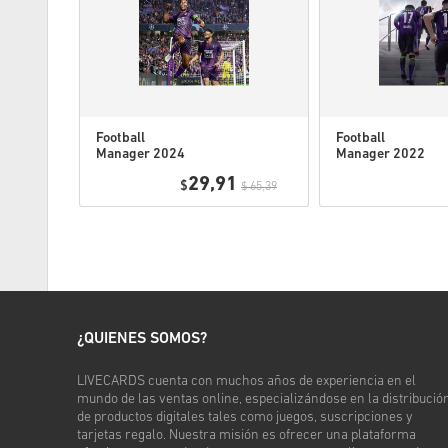
Football
Football
Manager 2024
Manager 2022
PC (Official
PC (STEAM) EU
29,91
Website) EU
$
$ 65,39
¿QUIENES SOMOS?
LIVECARDS cuenta con muchos años de experiencia en el
mundo de las ventas online, especializándose en la distribució
de productos digitales tales como juegos, suscripciones y
tarjetas regalo. Nuestra misión es ofrecer una plataforma