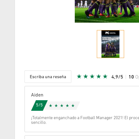
Escriba una reseña
4,9/5
10
O
Given Sta
Aiden
5/5
¡Totalmente enganchado a Football Manager 2021! El proces
sencillo.