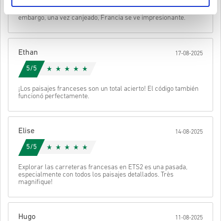
• Elige tu producto
Enviar
Cancelar
Bonito paisaje, pero tardé un poco en conseguir el código. Sin
• Introduce tu correo electrónico
embargo, una vez canjeado, Francia se ve impresionante.
• Selecciona tu método de pago preferido
• Completa tu pedido
Después recibirás un correo con un enlace seguro para acceder a
Ethan
17-08-2025
tu código.
5/5
¡Los paisajes franceses son un total acierto! El código también
funcionó perfectamente.
Elise
14-08-2025
5/5
Explorar las carreteras francesas en ETS2 es una pasada,
especialmente con todos los paisajes detallados. Très
magnifique!
Hugo
11-08-2025