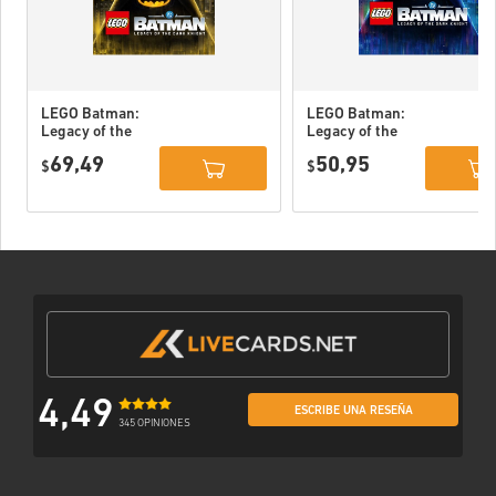
LEGO Batman:
LEGO Batman:
Legacy of the
Legacy of the
Dark Knight
Dark Knight PC
69,49
50,95
Deluxe Edition
$
(STEAM) EU
$
DLC PC (STEAM)
EU
4,49
ESCRIBE UNA RESEÑA
345 OPINIONES