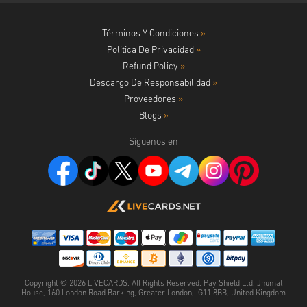
Términos Y Condiciones
»
Politica De Privacidad
»
Refund Policy
»
Descargo De Responsabilidad
»
Proveedores
»
Blogs
»
Síguenos en
Copyright ©
2026
LIVECARDS. All Rights Reserved. Pay Shield Ltd. Jhumat
House, 160 London Road Barking, Greater London, IG11 8BB, United Kingdom