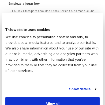
Empieza a jugar hoy
Tu EA Play 1 Mes para Xbox One / Xbox Series X|S es más que una
suscripción: es tu pase para explorar, competir y disfrutar de los
títulos más populares de EA. Con beneficios exclusivos y una
biblioteca en constante crecimiento, EA Play ofrece diversión sin
fin.
This website uses cookies
👉 Compra ya la suscripción EA Play más barata en Livecards.net y
We use cookies to personalise content and ads, to
disfruta de más juegos, más recompensas y más diversión.
provide social media features and to analyse our traffic.
We also share information about your use of our site with
our social media, advertising and analytics partners who
Cómo funciona en Livecards.net
may combine it with other information that you’ve
provided to them or that they’ve collected from your use
Descargo de responsabilidad
¿Nuevo en Livecards.net? Comprar códigos digitales es rápido y
of their services.
fácil:
Los
productos reservados
se entregarán antes o en la
fecha de lanzamiento mencionada, mientras que los
Escriba una reseña
4/5
10
Opiniones
artículos en stock se entregarán instantáneamente tan
Show details
pronto como hayan pasado los controles de seguridad.
Las compras consideradas para uso comercial no serán
aceptadas.
Maya
17-08-2025
Tú estás comprando un producto digital solamente.
Allow all