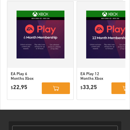
EA Play 6
EA Play 12
Months Xbox
Months Xbox
One WW
One / Xbox
22,95
33,25
$
Series X|S
$