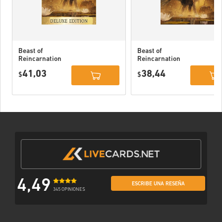
Beast of
Beast of
Reincarnation
Reincarnation
Deluxe Edition
PC (STEAM)
41,03
38,44
PC (STEAM)
$
$
4,49
ESCRIBE UNA RESEÑA
345 OPINIONES