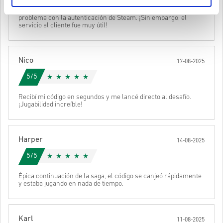
• Elige tu producto
Enviar
Cancelar
Recibí la clave casi de inmediato, pero tuve un pequeño
• Introduce tu correo electrónico
problema con la autenticación de Steam. ¡Sin embargo, el
• Selecciona tu método de pago preferido
servicio al cliente fue muy útil!
• Completa tu pedido
Después recibirás un correo con un enlace seguro para acceder a
tu código.
Nico
17-08-2025
5/5
Recibí mi código en segundos y me lancé directo al desafío.
¡Jugabilidad increíble!
Harper
14-08-2025
5/5
Épica continuación de la saga, el código se canjeó rápidamente
y estaba jugando en nada de tiempo.
Karl
11-08-2025