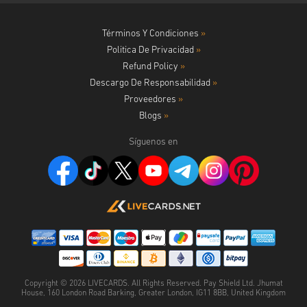
Términos Y Condiciones
»
Politica De Privacidad
»
Refund Policy
»
Descargo De Responsabilidad
»
Proveedores
»
Blogs
»
Síguenos en
Copyright ©
2026
LIVECARDS. All Rights Reserved. Pay Shield Ltd. Jhumat
House, 160 London Road Barking, Greater London, IG11 8BB, United Kingdom