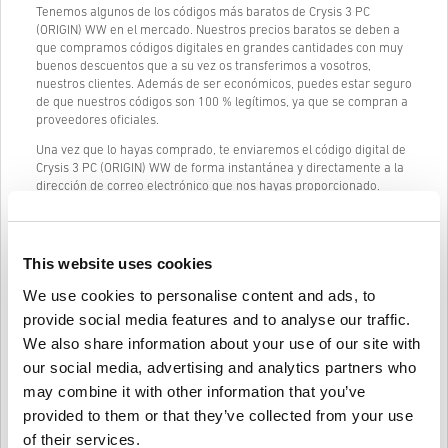
Tenemos algunos de los códigos más baratos de Crysis 3 PC
(ORIGIN) WW en el mercado. Nuestros precios baratos se deben a
que compramos códigos digitales en grandes cantidades con muy
buenos descuentos que a su vez os transferimos a vosotros,
nuestros clientes. Además de ser económicos, puedes estar seguro
de que nuestros códigos son 100 % legítimos, ya que se compran a
proveedores oficiales.
Una vez que lo hayas comprado, te enviaremos el código digital de
Crysis 3 PC (ORIGIN) WW de forma instantánea y directamente a la
dirección de correo electrónico que nos hayas proporcionado.
Nuestro chat en vivo (24/7) y un excelente servicio de atención al
cliente siempre están disponibles en caso de que tengas
problemas o preguntas sobre el código de Crysis 3 PC (ORIGIN) WW.
This website uses cookies
Nuestro sistema de compra fácil y sencillo de 3 pasos no contiene
We use cookies to personalise content and ads, to
formularios engorrosos o encuestas para completar y solo
provide social media features and to analyse our traffic.
requiere una dirección de correo electrónico y un método de pago
válido, por lo que el proceso de compra de Crysis 3 PC (ORIGIN) WW
We also share information about your use of our site with
de livecards.net es rápido y fácil.
our social media, advertising and analytics partners who
may combine it with other information that you’ve
provided to them or that they’ve collected from your use
Cómo funciona en Livecards.net
of their services.