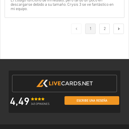
El código funcionó de inmediato, pero tardó un poco en
descargarse debido a su tamaño. Crysis 3 se ve fantástico en
mi equipo.
1
2
4,49
ESCRIBE UNA RESEÑA
345 OPINIONES