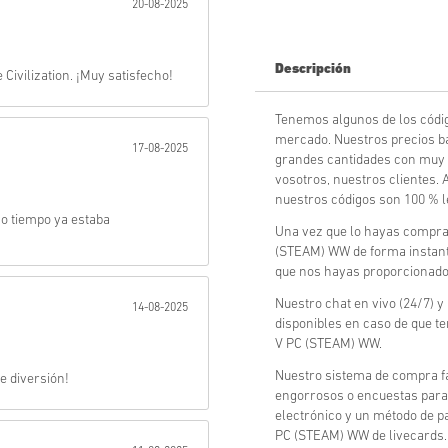
20-08-2025
Enviar
Descripción
 Civilization. ¡Muy satisfecho!
Tenemos algunos de los códig
mercado. Nuestros precios b
17-08-2025
grandes cantidades con muy 
vosotros, nuestros clientes.
nuestros códigos son 100 % l
co tiempo ya estaba
Una vez que lo hayas comprado
(STEAM) WW de forma instantá
que nos hayas proporcionado
Nuestro chat en vivo (24/7) y
14-08-2025
disponibles en caso de que te
V PC (STEAM) WW.
Nuestro sistema de compra fá
de diversión!
engorrosos o encuestas para 
electrónico y un método de pa
PC (STEAM) WW de livecards.ne