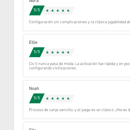
Nora
5/5
Cancelar
Configuración sin complicaciones y la clásica jugabilidad de
Ellie
5/5
Civ V nunca pasa de moda. La activación fue rápida y en po
configurando civilizaciones.
Noah
5/5
Proceso de canje sencillo, y el juego es un clásico. ¡Horas 