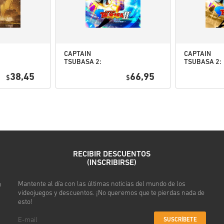
Mira la guía rápida arriba o s
• Elige tu producto
• Introduce tu correo electró
CAPTAIN
CAPTAIN
• Selecciona tu método de pa
TSUBASA 2:
TSUBASA 2:
WORLD
WORLD
• Completa tu pedido
38,45
66,95
$
FIGHTERS PC
$
FIGHTERS
(STEAM) EU
Deluxe Editi
Después recibirás un correo 
PC (STEAM) 
RECIBIR DESCUENTOS
(INSCRIBIRSE)
Mantente al día con las últimas noticias del mundo de los
n
videojuegos y descuentos. ¡No queremos que te pierdas nada de
esto!
SUSCRÍBETE