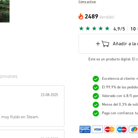
Cómo activar
2489
Vendido!
4,9/5
10
Añadir a la 
Este es un producto digital. El
piniones
Excelencia al cliente:
El 99,9% de los pedid
r:
23-08-2025
Valorado con 4,8/5 po
Menos del 0,3% de sol
Paga con confianza: tu
, muy fluido en Steam.