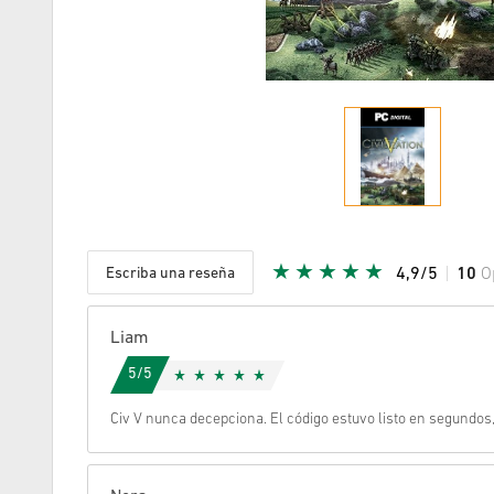
Escriba una reseña
4,9/5
10
O
Given Sta
Liam
5/5
Civ V nunca decepciona. El código estuvo listo en segundos