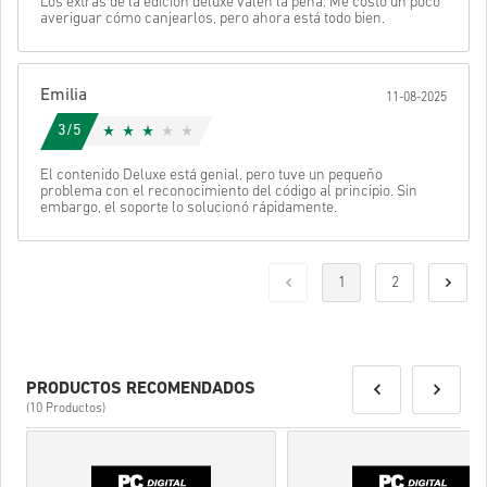
Los extras de la edición deluxe valen la pena. Me costó un poco
averiguar cómo canjearlos, pero ahora está todo bien.
Emilia
11-08-2025
3/5
El contenido Deluxe está genial, pero tuve un pequeño
problema con el reconocimiento del código al principio. Sin
embargo, el soporte lo solucionó rápidamente.
1
2
PRODUCTOS RECOMENDADOS
(10 Productos)