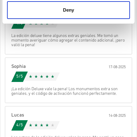
distribuidor del juego y, por lo tanto, son originales.
Estos códigos no tienen fecha de vencimiento.
Deny
Emilia
Contenido descargable o productos DLC: debes tener el
20-08-2025
juego original para poder jugar a esta expansión.
Mira la guía rápida arriba o sigue los pasos abajo 👇
4/5
Puede recibir más de un código para algunos productos.
• Elige tu producto
Enviar
Cancelar
La edición deluxe tiene algunos extras geniales. Me tomó un
• Introduce tu correo electrónico
momento averiguar cómo agregar el contenido adicional, ¡pero
• Selecciona tu método de pago preferido
valió la pena!
• Completa tu pedido
Después recibirás un correo con un enlace seguro para acceder a
tu código.
Sophia
17-08-2025
5/5
¡La edición Deluxe vale la pena! Los monumentos extra son
geniales, y el código de activación funcionó perfectamente.
Lucas
14-08-2025
4/5