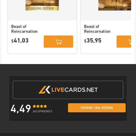
Beast of
Beast of
Reincarnation
Reincarnation
Deluxe Edition
PC (STEAM)
41,03
35,95
PC (STEAM)
$
$
4,49
ESCRIBE UNA RESEÑA
345 OPINIONES