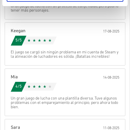
• Elige tu producto
Enviar
Cancelar
Gran juego de lucha con un proceso de canje fluido, pero podría
• Introduce tu correo electrónico
tener más personajes.
• Selecciona tu método de pago preferido
• Completa tu pedido
Después recibirás un correo con un enlace seguro para acceder a
Keegan
17-08-2025
tu código.
5/5
El juego se cargó sin ningún problema en mi cuenta de Steam y
la alineación de luchadores es sólida. ¡Batallas increíbles!
Mia
14-08-2025
4/5
Un gran juego de lucha con una plantilla diversa. Tuve algunos
problemas con el emparejamiento al principio, pero ahora todo
bien.
Sara
11-08-2025