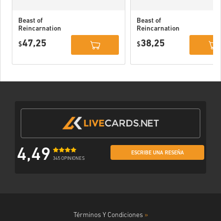
Beast of
Beast of
Reincarnation
Reincarnation
Deluxe Edition
PC (STEAM)
47,25
38,25
PC (STEAM)
$
$
4,49
ESCRIBE UNA RESEÑA
345 OPINIONES
Términos Y Condiciones
»