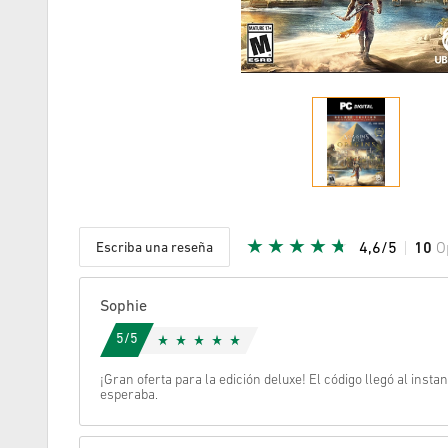
Escriba una reseña
4,6/5
10
O
Given Sta
Sophie
5/5
¡Gran oferta para la edición deluxe! El código llegó al insta
esperaba.