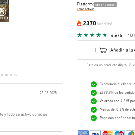
Platform:
Ubisoft Connect
Cómo activar
2370
Vendido!
4,6/5
10
Añadir a la 
Este es un producto digital. El
piniones
Excelencia al cliente:
r:
El 99,9% de los pedid
23-08-2025
Valorado con 4,8/5 po
Menos del 0,3% de sol
nte y todo se activó como se
Paga con confianza: tu