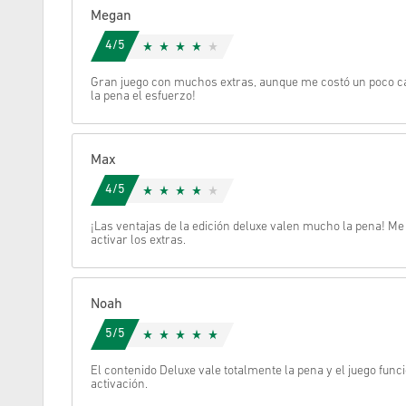
Megan
Cancelar
4/5
Gran juego con muchos extras, aunque me costó un poco can
la pena el esfuerzo!
Max
4/5
¡Las ventajas de la edición deluxe valen mucho la pena! M
activar los extras.
Noah
5/5
El contenido Deluxe vale totalmente la pena y el juego func
activación.