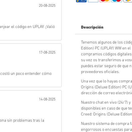
20-08-2025
Enviar
jear el código en UPLAY. ¡Valió
Descripción
Tenemos algunos de los códig
Edition) PC (UPLAY) WW en el
17-08-2025
compramos códigos digitales
su vez os transferimos a vos
puedes estar seguro de que n
proveedores oficiales.
e costó un poco entender cómo
Una vez que lo hayas comprad
Origins (Deluxe Edition) PC 
dirección de correo electrón
14-08-2025
Nuestro chat en vivo (24/7) y
disponibles en caso de que t
Creed: Origins (Deluxe Editio
iona sin problemas tras la
Nuestro sistema de compra fá
engorrosos o encuestas para 