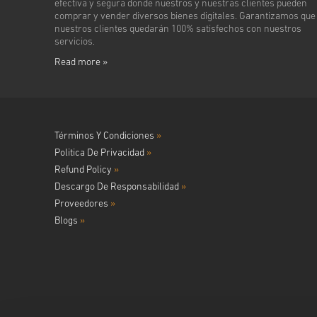
efectiva y segura donde nuestros y nuestras clientes pueden
comprar y vender diversos bienes digitales. Garantizamos que
nuestros clientes quedarán 100% satisfechos con nuestros
servicios.
Read more »
Términos Y Condiciones
»
Politica De Privacidad
»
Refund Policy
»
Descargo De Responsabilidad
»
Proveedores
»
Blogs
»