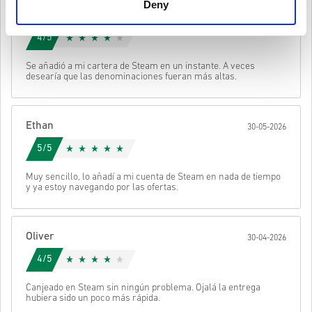
Deny
Estos códigos no tienen fecha de vencimiento.
Sophie
Contenido descargable o productos DLC: debes tener el
30-06-2026
juego original para poder jugar a esta expansión.
Mira la guía rápida arriba o sigue los pasos abajo 👇
4/5
Puede recibir más de un código para algunos productos.
• Elige tu producto
Enviar
Cancelar
Se añadió a mi cartera de Steam en un instante. A veces
• Introduce tu correo electrónico
desearía que las denominaciones fueran más altas.
• Selecciona tu método de pago preferido
• Completa tu pedido
Después recibirás un correo con un enlace seguro para acceder a
Ethan
30-05-2026
tu código.
5/5
Muy sencillo, lo añadí a mi cuenta de Steam en nada de tiempo
y ya estoy navegando por las ofertas.
Oliver
30-04-2026
4/5
Canjeado en Steam sin ningún problema. Ojalá la entrega
hubiera sido un poco más rápida.