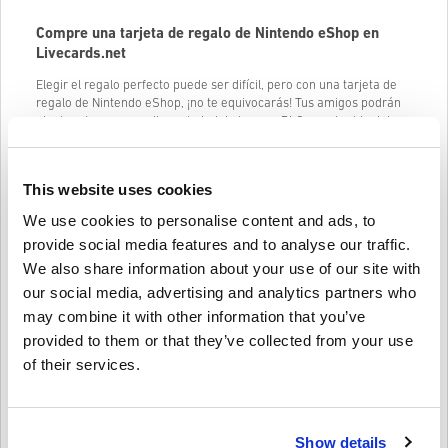
Compre una tarjeta de regalo de Nintendo eShop en
Livecards.net
Elegir el regalo perfecto puede ser difícil, pero con una tarjeta de
regalo de Nintendo eShop, ¡no te equivocarás! Tus amigos podrán
elegir entre una amplia variedad de juegos, DLC y contenido del
juego para sus juegos favoritos de Nintendo Switch y Wii U.
Con una tarjeta de regalo de Nintendo eShop, tus amigos pueden
This website uses cookies
obtener los últimos juegos y complementos tan pronto como se
publiquen. También podrán aprovechar las ofertas y
descuentos
en
We use cookies to personalise content and ads, to
juegos digitales. Ya sea que les guste
Mario Kart
, Zelda, Splatoon o
cualquier otra franquicia de Nintendo, seguramente encontrarán
provide social media features and to analyse our traffic.
algo que les encante.
We also share information about your use of our site with
Aquí hay algunas denominaciones de tarjetas Nintendo eShop que
our social media, advertising and analytics partners who
puedes comprar:
may combine it with other information that you’ve
Tarjeta Nintendo eShop 20 USD
provided to them or that they’ve collected from your use
of their services.
Tarjeta Nintendo eShop 35 USD
Tarjeta Nintendo eShop 50 USD
Tenga en cuenta que Nintendo eShop muestra los precios en la
Show details
moneda que corresponde a la configuración de su país/región. ¡Así