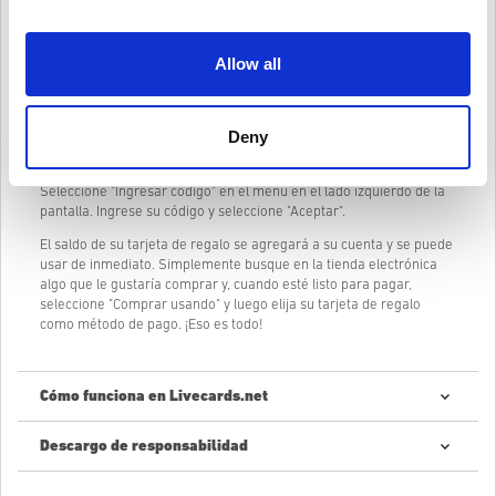
que no espere más, diríjase a Livecards.net y compre una tarjeta
de regalo de Nintendo eShop hoy mismo! ¡Tus amigos te lo
agradecerán!
Allow all
¿Cómo canjear su tarjeta de regalo de Nintendo eShop?
Deny
Suponiendo que ya tiene una cuenta de Nintendo, inicie sesión y
diríjase a Nintendo eShop.
Seleccione "Ingresar código" en el menú en el lado izquierdo de la
pantalla. Ingrese su código y seleccione "Aceptar".
El saldo de su tarjeta de regalo se agregará a su cuenta y se puede
usar de inmediato. Simplemente busque en la tienda electrónica
algo que le gustaría comprar y, cuando esté listo para pagar,
seleccione "Comprar usando" y luego elija su tarjeta de regalo
como método de pago. ¡Eso es todo!
Cómo funciona en Livecards.net
Descargo de responsabilidad
¿Nuevo en Livecards.net? Comprar códigos digitales es rápido y
fácil: