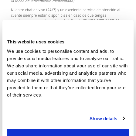
la fecha de lanzamiento mencionada)
Nuestro chat en vivo (24/7) y un excelente servicio de atención al
cliente siempre están disponibles en caso de que tengas
problemas o preguntas sobre el código de ITUNES GIFT CARD 10
EUR.
Nuestro sistema de compra fácil y sencillo de 3 pasos no contiene
This website uses cookies
formularios engorrosos o encuestas para completar y solo
requiere una dirección de correo electrónico y un método de pago
We use cookies to personalise content and ads, to
válido, por lo que el proceso de compra de ITUNES GIFT CARD 10
EUR de livecards.net es rápido y fácil.
provide social media features and to analyse our traffic.
We also share information about your use of our site with
our social media, advertising and analytics partners who
Cómo funciona en Livecards.net
may combine it with other information that you’ve
provided to them or that they’ve collected from your use
Descargo de responsabilidad
¿Nuevo en Livecards.net? Comprar códigos digitales es rápido y
of their services.
fácil:
Los
productos reservados
se entregarán antes o en la
fecha de lanzamiento mencionada, mientras que los
Escriba una reseña
4,4/5
10
Opiniones
artículos en stock se entregarán instantáneamente tan
Show details
pronto como hayan pasado los controles de seguridad.
Las compras consideradas para uso comercial no serán
aceptadas.
Jeroen
20-08-2025