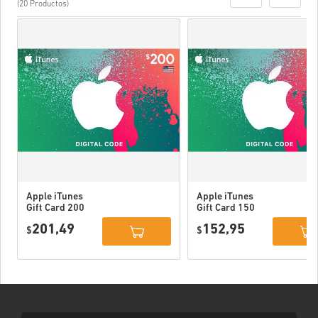
(20 Productos)
Apple iTunes
Apple iTunes
Gift Card 200
Gift Card 150
USD USA
USD USA
201,49
152,95
$
$