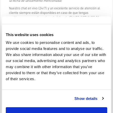
la fecha de lanzamiento mencionada)
Nuestro chat en vivo (24/7) y un excelente servicio de atención al
cliente siempre están disponibles en caso de que tengas
problemas o preguntas sobre el código de ITUNES GIFT CARD 50
EUR.
Nuestro sistema de compra fácil y sencillo de 3 pasos no contiene
This website uses cookies
formularios engorrosos o encuestas para completar y solo
requiere una dirección de correo electrónico y un método de pago
We use cookies to personalise content and ads, to
válido, por lo que el proceso de compra de ITUNES GIFT CARD 50
EUR de livecards.net es rápido y fácil.
provide social media features and to analyse our traffic.
We also share information about your use of our site with
our social media, advertising and analytics partners who
Cómo funciona en Livecards.net
may combine it with other information that you’ve
provided to them or that they’ve collected from your use
Descargo de responsabilidad
¿Nuevo en Livecards.net? Comprar códigos digitales es rápido y
of their services.
fácil:
Los
productos reservados
se entregarán antes o en la
fecha de lanzamiento mencionada, mientras que los
Escriba una reseña
5/5
10
Opiniones
artículos en stock se entregarán instantáneamente tan
Show details
pronto como hayan pasado los controles de seguridad.
Las compras consideradas para uso comercial no serán
aceptadas.
Lucia
23-08-2025