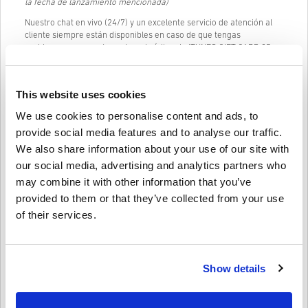
la fecha de lanzamiento mencionada)
Nuestro chat en vivo (24/7) y un excelente servicio de atención al
cliente siempre están disponibles en caso de que tengas
problemas o preguntas sobre el código de ITUNES GIFT CARD 25
EUR.
Nuestro sistema de compra fácil y sencillo de 3 pasos no contiene
This website uses cookies
formularios engorrosos o encuestas para completar y solo
requiere una dirección de correo electrónico y un método de pago
We use cookies to personalise content and ads, to
válido, por lo que el proceso de compra de ITUNES GIFT CARD 25
EUR de livecards.net es rápido y fácil.
provide social media features and to analyse our traffic.
We also share information about your use of our site with
our social media, advertising and analytics partners who
Cómo funciona en Livecards.net
may combine it with other information that you’ve
provided to them or that they’ve collected from your use
Descargo de responsabilidad
¿Nuevo en Livecards.net? Comprar códigos digitales es rápido y
of their services.
fácil:
Los
productos reservados
se entregarán antes o en la
fecha de lanzamiento mencionada, mientras que los
Escriba una reseña
4,6/5
10
Opiniones
artículos en stock se entregarán instantáneamente tan
Show details
pronto como hayan pasado los controles de seguridad.
Las compras consideradas para uso comercial no serán
aceptadas.
Giovanni
23-08-2025