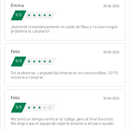
Estos códigos no tienen fecha de vencimiento.
Emma
Contenido descargable o productos DLC: debes tener el
30-06-2026
juego original para poder jugar a esta expansión.
Mira la guía rápida arriba o sigue los pasos abajo 👇
5/5
Puede recibir más de un código para algunos productos.
• Elige tu producto
Enviar
Cancelar
¡Aumenté instantáneamente mi saldo de Xbox y no tuve ningún
• Introduce tu correo electrónico
problema al canjearlo!
• Selecciona tu método de pago preferido
• Completa tu pedido
Después recibirás un correo con un enlace seguro para acceder a
Felix
30-05-2026
tu código.
5/5
Sin problemas, canjeado fácilmente en mi consola Xbox. 10/10,
volvería a comprar.
Felix
30-04-2026
3/5
Me tomó un tiempo verificar el código, pero al final funcionó.
Me alegra que el equipo de soporte estuviera ahí para ayudar.