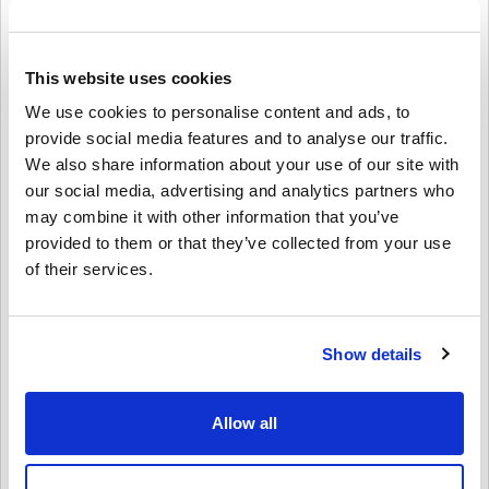
títulos exclusivos de Xbox, juegos indie o DLCs.
🔹 Compra películas & series de TV – Alquila o compra de una
amplia selección de grandes éxitos.
🔹 Obtén hardware & accesorios – Usa tu saldo para consolas,
This website uses cookies
controles, auriculares y más.
We use cookies to personalise content and ads, to
Perfecta para regalar
provide social media features and to analyse our traffic.
¿Quieres sorprender a un amigo o familiar?
We also share information about your use of our site with
our social media, advertising and analytics partners who
Simplemente elige el monto, personalízalo con un diseño y
mensaje, y envía la Tarjeta de Regalo Xbox por correo electrónico o
may combine it with other information that you’ve
imprímela. Es un regalo rápido, flexible y considerado, ideal para
provided to them or that they’ve collected from your use
cumpleaños, días festivos o cualquier ocasión.
of their services.
Cómo canjear la Tarjeta de Regalo Xbox
30
EUR EU:
1. Inicia sesión en tu cuenta de Microsoft/Xbox
Show details
2. Ve a la Tienda de Microsoft o usa tu consola Xbox
3. Selecciona “Canjear código” e introduce el código de 25
caracteres
4. ¡Listo! Tu saldo se actualizará al instante
Allow all
¡Compra hoy tu Tarjeta de Regalo Xbox
30
EUR EU!