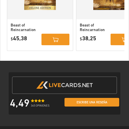
Beast of
Beast of
Reincarnation
Reincarnation
Deluxe Edition
PC (STEAM)
45,38
38,25
PC (STEAM)
$
$
4,49
ESCRIBE UNA RESEÑA
345 OPINIONES