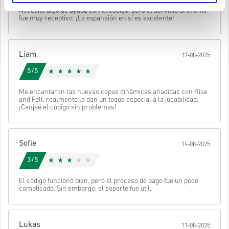
• Elige tu producto
Enviar
Cancelar
Necesité algo de ayuda con el código, pero el servicio al cliente
• Introduce tu correo electrónico
fue muy receptivo. ¡La expansión en sí es excelente!
• Selecciona tu método de pago preferido
• Completa tu pedido
Después recibirás un correo con un enlace seguro para acceder a
Liam
17-08-2025
tu código.
5/5
Me encantaron las nuevas capas dinámicas añadidas con Rise
and Fall, realmente le dan un toque especial a la jugabilidad.
¡Canjeé el código sin problemas!
Sofie
14-08-2025
3/5
El código funcionó bien, pero el proceso de pago fue un poco
complicado. Sin embargo, el soporte fue útil.
Lukas
11-08-2025