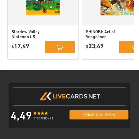
Stardew Valley
SHINOBI: Art of
Nintendo US
Vengeance
Nintendo Switch
17,49
23,49
$
EU
$
4,49
ESCRIBE UNA RESEÑA
345 OPINIONES