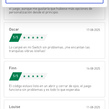
• Elige tu producto
Enviar
Cancelar
El código fue aceptado de inmediato en mi Switch. Me encanta
• Introduce tu correo electrónico
el juego, aunque me gustaría que hubiese más opciones de
• Selecciona tu método de pago preferido
personalización desde el principio.
• Completa tu pedido
Después recibirás un correo con un enlace seguro para acceder a
tu código.
Oscar
17-08-2025
5/5
Lo canjeé en mi Switch sin problemas, ¡me encantan las
tranquilas vibras isleñas!
Finn
14-08-2025
5/5
El código estuvo listo en un abrir y cerrar de ojos, el juego
funciona sin problemas y es todo lo que esperaba.
Louise
11-08-2025