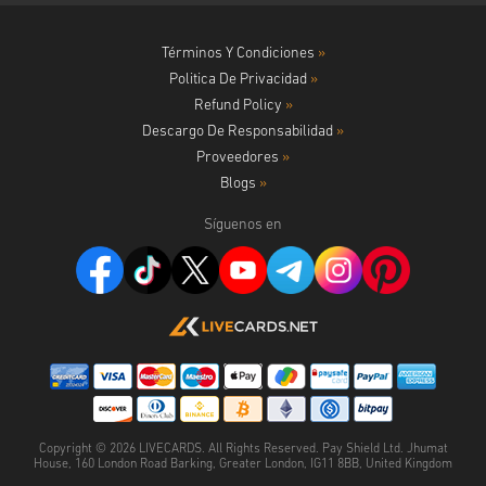
Términos Y Condiciones
»
Politica De Privacidad
»
Refund Policy
»
Descargo De Responsabilidad
»
Proveedores
»
Blogs
»
Síguenos en
Copyright ©
2026
LIVECARDS. All Rights Reserved. Pay Shield Ltd. Jhumat
House, 160 London Road Barking, Greater London, IG11 8BB, United Kingdom