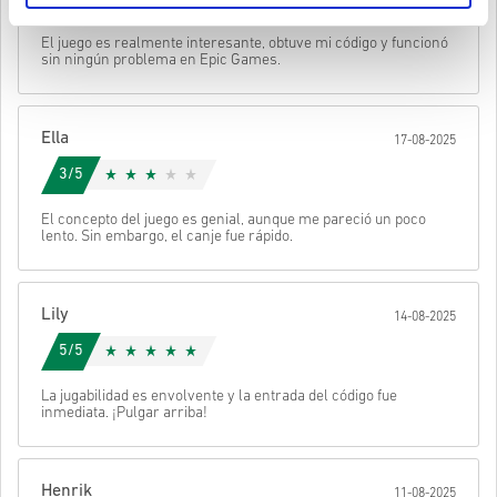
Puede recibir más de un código para algunos productos.
• Elige tu producto
Enviar
Cancelar
El juego es realmente interesante, obtuve mi código y funcionó
• Introduce tu correo electrónico
sin ningún problema en Epic Games.
• Selecciona tu método de pago preferido
• Completa tu pedido
Después recibirás un correo con un enlace seguro para acceder a
Ella
17-08-2025
tu código.
3/5
El concepto del juego es genial, aunque me pareció un poco
lento. Sin embargo, el canje fue rápido.
Lily
14-08-2025
5/5
La jugabilidad es envolvente y la entrada del código fue
inmediata. ¡Pulgar arriba!
Henrik
11-08-2025