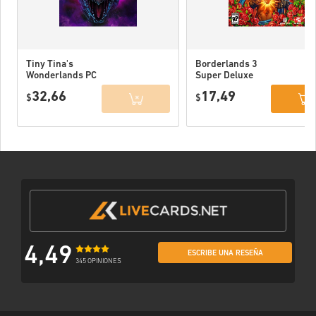
Tiny Tina's
Borderlands 3
Wonderlands PC
Super Deluxe
Edition PC (Epic
32,66
17,49
$
Games) EU
$
4,49
ESCRIBE UNA RESEÑA
345 OPINIONES