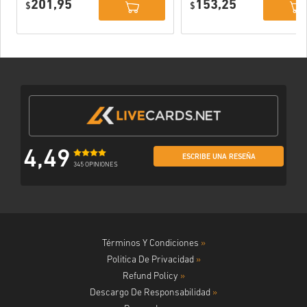
201,95
153,25
$
$
4,49
ESCRIBE UNA RESEÑA
345 OPINIONES
Términos Y Condiciones
»
Politica De Privacidad
»
Refund Policy
»
Descargo De Responsabilidad
»