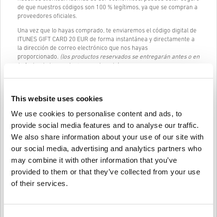
de que nuestros códigos son 100 % legítimos, ya que se compran a
proveedores oficiales.
Una vez que lo hayas comprado, te enviaremos el código digital de
ITUNES GIFT CARD 20 EUR de forma instantánea y directamente a
la dirección de correo electrónico que nos hayas
proporcionado.
(los productos reservados se entregarán antes o en
la fecha de lanzamiento mencionada)
Nuestro chat en vivo (24/7) y un excelente servicio de atención al
cliente siempre están disponibles en caso de que tengas
This website uses cookies
problemas o preguntas sobre el código de ITUNES GIFT CARD 20
EUR.
We use cookies to personalise content and ads, to
Nuestro sistema de compra fácil y sencillo de 3 pasos no contiene
provide social media features and to analyse our traffic.
formularios engorrosos o encuestas para completar y solo
We also share information about your use of our site with
requiere una dirección de correo electrónico y un método de pago
válido, por lo que el proceso de compra de ITUNES GIFT CARD 20
our social media, advertising and analytics partners who
EUR de livecards.net es rápido y fácil.
may combine it with other information that you’ve
provided to them or that they’ve collected from your use
of their services.
Cómo funciona en Livecards.net
Descargo de responsabilidad
¿Nuevo en Livecards.net? Comprar códigos digitales es rápido y