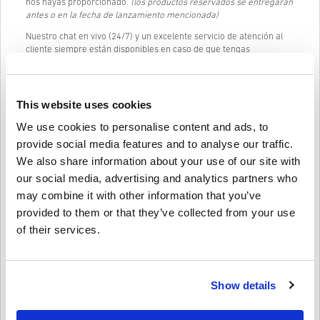
nos hayas proporcionado.
(los productos reservados se entregarán
antes o en la fecha de lanzamiento mencionada)
Nuestro chat en vivo (24/7) y un excelente servicio de atención al
cliente siempre están disponibles en caso de que tengas
problemas o preguntas sobre el código de PLAYSTATION NETWORK
CARD 35 EUR AUSTRIA.
Nuestro sistema de compra fácil y sencillo de 3 pasos no contiene
This website uses cookies
formularios engorrosos o encuestas para completar y solo
requiere una dirección de correo electrónico y un método de pago
We use cookies to personalise content and ads, to
válido, por lo que el proceso de compra de PLAYSTATION NETWORK
provide social media features and to analyse our traffic.
CARD 35 EUR AUSTRIA de livecards.net es rápido y fácil.
We also share information about your use of our site with
our social media, advertising and analytics partners who
Cómo funciona en Livecards.net
may combine it with other information that you’ve
provided to them or that they’ve collected from your use
Descargo de responsabilidad
of their services.
¿Nuevo en Livecards.net? Comprar códigos digitales es rápido y
fácil:
Los
productos reservados
se entregarán antes o en la
fecha de lanzamiento mencionada, mientras que los
Show details
Escriba una reseña
4,6/5
10
Opiniones
artículos en stock se entregarán instantáneamente tan
pronto como hayan pasado los controles de seguridad.
Las compras consideradas para uso comercial no serán