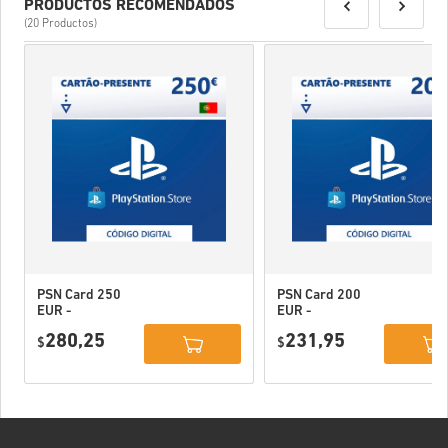
PRODUCTOS RECOMENDADOS
(20 Productos)
PSN Card 250
PSN Card 200
EUR -
EUR -
PlayStation
PlayStation
280,25
231,95
Network
$
Network
$
Portugal
Portugal