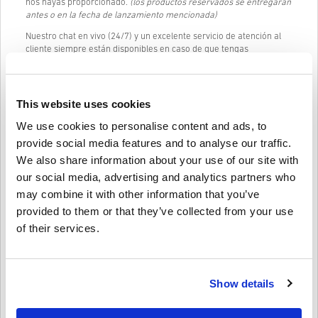
nos hayas proporcionado.
(los productos reservados se entregarán
antes o en la fecha de lanzamiento mencionada)
Nuestro chat en vivo (24/7) y un excelente servicio de atención al
cliente siempre están disponibles en caso de que tengas
problemas o preguntas sobre el código de PLAYSTATION NETWORK
CARD 30 EUR AUSTRIA.
Nuestro sistema de compra fácil y sencillo de 3 pasos no contiene
This website uses cookies
formularios engorrosos o encuestas para completar y solo
requiere una dirección de correo electrónico y un método de pago
We use cookies to personalise content and ads, to
válido, por lo que el proceso de compra de PLAYSTATION NETWORK
provide social media features and to analyse our traffic.
CARD 30 EUR AUSTRIA de livecards.net es rápido y fácil.
We also share information about your use of our site with
our social media, advertising and analytics partners who
Cómo funciona en Livecards.net
may combine it with other information that you’ve
provided to them or that they’ve collected from your use
Descargo de responsabilidad
of their services.
¿Nuevo en Livecards.net? Comprar códigos digitales es rápido y
fácil:
Los
productos reservados
se entregarán antes o en la
fecha de lanzamiento mencionada, mientras que los
Show details
Escriba una reseña
4,1/5
10
Opiniones
artículos en stock se entregarán instantáneamente tan
pronto como hayan pasado los controles de seguridad.
Las compras consideradas para uso comercial no serán