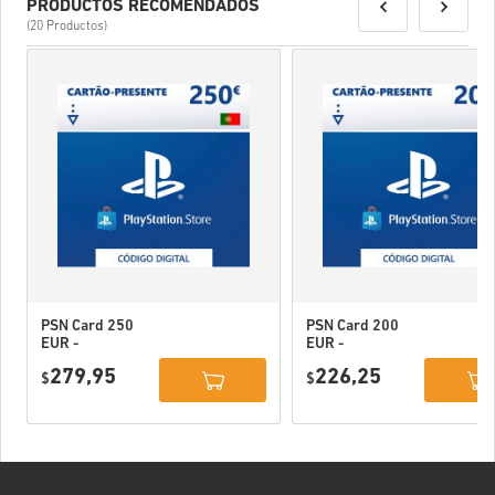
PRODUCTOS RECOMENDADOS
(20 Productos)
PSN Card 250
PSN Card 200
EUR -
EUR -
PlayStation
PlayStation
279,95
226,25
Network
$
Network
$
Portugal
Portugal