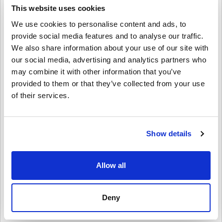
y otros artículos digitales.
This website uses cookies
We use cookies to personalise content and ads, to
¿Cómo canjear la tarjeta PSN de 200 SEK - PlayStation
Network Suecia?
provide social media features and to analyse our traffic.
We also share information about your use of our site with
1️⃣ Inicia sesión en tu cuenta de PSN: accede a través de la consola
our social media, advertising and analytics partners who
o del sitio web de PlayStation Store.
2️⃣ Ve a "Canjear códigos": se encuentra en el menú de PlayStation
may combine it with other information that you’ve
Store.
provided to them or that they’ve collected from your use
3️⃣ Ingresa tu código digital: Introduce el código de 12 dígitos que
of their services.
recibiste tras la compra.
4️⃣ Disfruta de tus nuevos fondos: se añadirán al instante a tu
monedero de PSN para usarlos en cualquier contenido de
PlayStation.
Show details
¡Compra hoy mismo tu tarjeta PSN Card de 200 SEK -
PlayStation Network Suecia!
Allow all
Accede de forma rápida y segura a PlayStation Store y disfruta de
la libertad de comprar juegos, suscripciones y entretenimiento a tu
gusto. Consigue ya tu clave digital de la tarjeta PSN Card de 200
SEK - PlayStation Network Suecia en Livecards.net y empieza a
Deny
jugar.