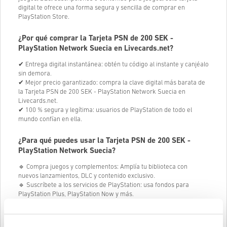
digital te ofrece una forma segura y sencilla de comprar en
PlayStation Store.
¿Por qué comprar la Tarjeta PSN de 200 SEK -
PlayStation Network Suecia en Livecards.net?
✔ Entrega digital instantánea: obtén tu código al instante y canjéalo
sin demora.
✔ Mejor precio garantizado: compra la clave digital más barata de
la Tarjeta PSN de 200 SEK - PlayStation Network Suecia en
Livecards.net.
✔ 100 % segura y legítima: usuarios de PlayStation de todo el
mundo confían en ella.
¿Para qué puedes usar la Tarjeta PSN de 200 SEK -
PlayStation Network Suecia?
🔹 Compra juegos y complementos: Amplía tu biblioteca con
nuevos lanzamientos, DLC y contenido exclusivo.
🔹 Suscríbete a los servicios de PlayStation: usa fondos para
PlayStation Plus, PlayStation Now y más.
🔹 Alquila o compra películas y series: disfruta de contenido de
entretenimiento directamente desde PlayStation Store.
🔹 Mejora tus juegos favoritos: compra moneda del juego, aspectos