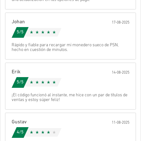
• Introduce tu correo electrónico
• Selecciona tu método de pago preferido
• Completa tu pedido
Johan
17-08-2025
Después recibirás un correo con un enlace seguro para acceder a
tu código.
5/5
Rápido y fiable para recargar mi monedero sueco de PSN,
hecho en cuestión de minutos.
Erik
14-08-2025
5/5
¡El código funcionó al instante, me hice con un par de títulos de
ventas y estoy súper feliz!
Gustav
11-08-2025
4/5