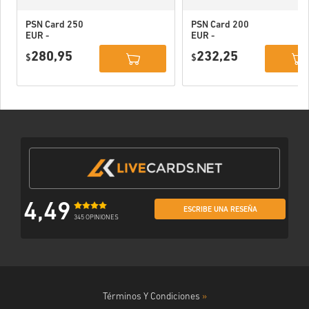
PSN Card 250
PSN Card 200
EUR -
EUR -
PlayStation
PlayStation
280,95
232,25
Network
$
Network
$
Portugal
Portugal
4,49
ESCRIBE UNA RESEÑA
345 OPINIONES
Términos Y Condiciones
»