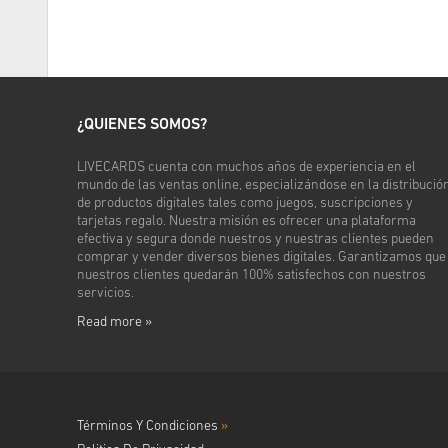
¿QUIENES SOMOS?
LIVECARDS cuenta con muchos años de experiencia en el
mundo de las ventas online, especializándose en la distribució
de productos digitales tales como juegos, suscripciones y
tarjetas regalo. Nuestra misión es ofrecer una plataforma
efectiva y segura donde nuestros y nuestras clientes pueden
comprar y vender diversos bienes digitales. Garantizamos que
nuestros clientes quedarán 100% satisfechos con nuestros
servicios.
Read more »
Términos Y Condiciones
»