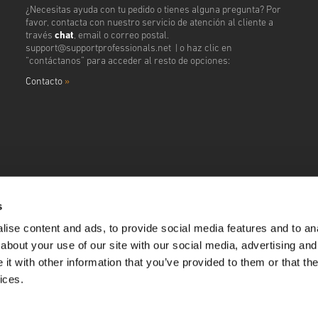
¿Necesitas ayuda con tu pedido o tienes alguna pregunta? Por
favor, contacta con nuestro servicio de atención al cliente a
través
chat
, email o correo postal.
support@supportprofessionals.net
| o haz clic en
“contáctanos” para acceder al resto de opciones:
Contacto
»
s
ise content and ads, to provide social media features and to anal
about your use of our site with our social media, advertising and
t with other information that you’ve provided to them or that the
ices.