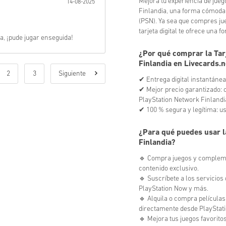
Mejora tu experiencia de jueg
14-08-2025
Finlandia, una forma cómoda
(PSN). Ya sea que compres jue
tarjeta digital te ofrece una
, ¡pude jugar enseguida!
¿Por qué comprar la Tar
Finlandia en Livecards.n
2
3
Siguiente
✔ Entrega digital instantánea
✔ Mejor precio garantizado: c
PlayStation Network Finlandi
✔ 100 % segura y legítima: us
¿Para qué puedes usar l
Finlandia?
🔹 Compra juegos y compleme
contenido exclusivo.
🔹 Suscríbete a los servicios
PlayStation Now y más.
🔹 Alquila o compra películas
directamente desde PlayStati
🔹 Mejora tus juegos favorito