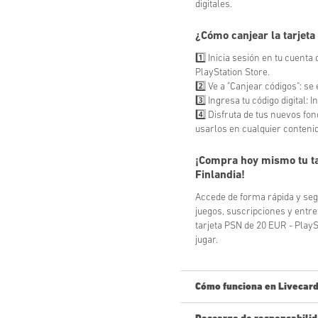
digitales.
¿Cómo canjear la tarjet
1️⃣ Inicia sesión en tu cuenta
PlayStation Store.
2️⃣ Ve a "Canjear códigos": s
3️⃣ Ingresa tu código digital: 
4️⃣ Disfruta de tus nuevos fo
usarlos en cualquier contenid
¡Compra hoy mismo tu ta
Finlandia!
Accede de forma rápida y segu
juegos, suscripciones y entret
tarjeta PSN de 20 EUR - Play
jugar.
Cómo funciona en Livecard