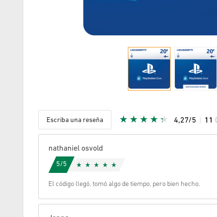
Escriba una reseña
4,27/5
11
Given Sta
nathaniel osvold
5/5
El código llegó, tomó algo de tiempo, pero bien hecho.