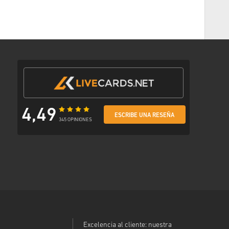
nico
go preferido
con un enlace seguro para acceder a tu código.
4,49
ESCRIBE UNA RESEÑA
345 OPINIONES
Excelencia al cliente: nuestra