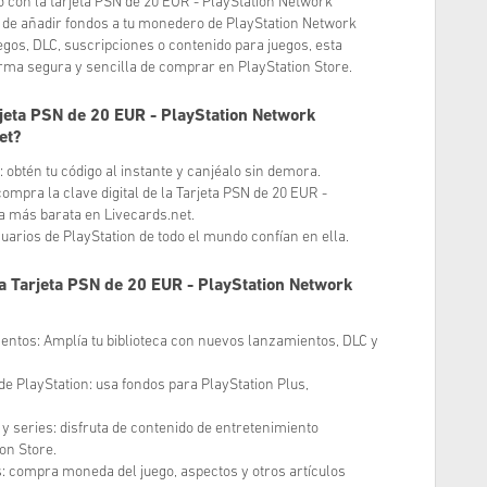
o con la tarjeta PSN de 20 EUR - PlayStation Network
 de añadir fondos a tu monedero de PlayStation Network
gos, DLC, suscripciones o contenido para juegos, esta
 forma segura y sencilla de comprar en PlayStation Store.
jeta PSN de 20 EUR - PlayStation Network
et?
: obtén tu código al instante y canjéalo sin demora.
ompra la clave digital de la Tarjeta PSN de 20 EUR -
a más barata en Livecards.net.
uarios de PlayStation de todo el mundo confían en ella.
a Tarjeta PSN de 20 EUR - PlayStation Network
ntos: Amplía tu biblioteca con nuevos lanzamientos, DLC y
 de PlayStation: usa fondos para PlayStation Plus,
 y series: disfruta de contenido de entretenimiento
on Store.
s: compra moneda del juego, aspectos y otros artículos