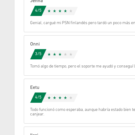
Jenna
4/5
Cancelar
Genial, cargué mi PSN finlandés pero tardó un poco más en 
Onni
3/5
Tomó algo de tiempo, pero el soporte me ayudó y conseguí 
Eetu
4/5
Todo funcionó como esperaba, aunque habría estado bien te
canjear.