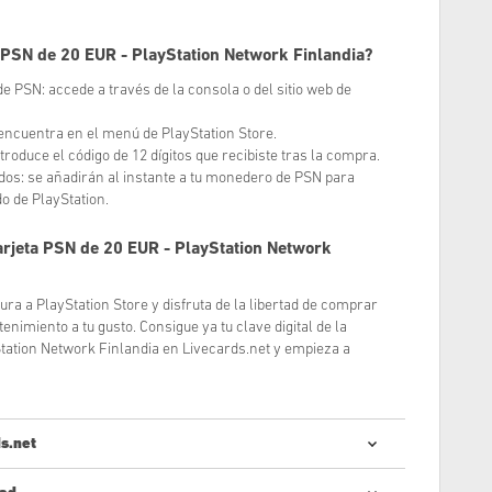
a PSN de 20 EUR - PlayStation Network Finlandia?
 de PSN: accede a través de la consola o del sitio web de
e encuentra en el menú de PlayStation Store.
Introduce el código de 12 dígitos que recibiste tras la compra.
ndos: se añadirán al instante a tu monedero de PSN para
o de PlayStation.
rjeta PSN de 20 EUR - PlayStation Network
ra a PlayStation Store y disfruta de la libertad de comprar
enimiento a tu gusto. Consigue ya tu clave digital de la
Station Network Finlandia en Livecards.net y empieza a
s.net