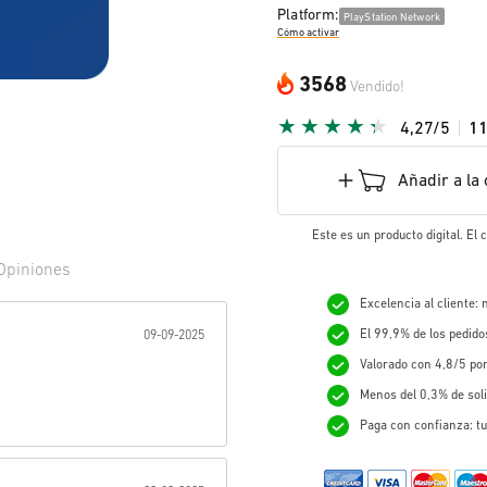
Platform:
PlayStation Network
Cómo activar
3568
Vendido!
4,27/5
1
Añadir a la 
Este es un producto digital. El
Opiniones
Excelencia al cliente:
r:
El 99,9% de los pedid
09-09-2025
Valorado con 4,8/5 po
Menos del 0,3% de sol
Paga con confianza: tu