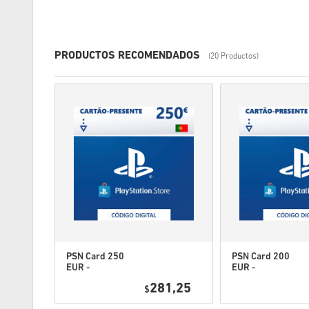
PRODUCTOS RECOMENDADOS
(20 Productos)
PSN Card 250
PSN Card 200
EUR -
EUR -
PlayStation
PlayStation
4,95
281,25
Network
$
Network
Portugal
Portugal