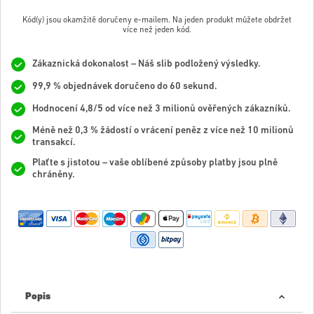
Kód(y) jsou okamžitě doručeny e-mailem. Na jeden produkt můžete obdržet
více než jeden kód.
Zákaznická dokonalost – Náš slib podložený výsledky.
99,9 % objednávek doručeno do 60 sekund.
Hodnocení 4,8/5 od více než 3 milionů ověřených zákazníků.
Méně než 0,3 % žádostí o vrácení peněz z více než 10 milionů
transakcí.
Plaťte s jistotou – vaše oblíbené způsoby platby jsou plně
chráněny.
Popis