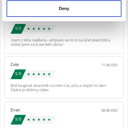
• Tyto kódy nemají datum vypršení platnosti.
Deny
• Stahovatelný obsah nebo produkty DLC – Abyste mohli hrát
toto rozšíření, musíte mít původní hru.
Dylan
• Pro některé produkty můžete obdržet více než jeden kód..
14-08-2025
Podívej se na rychlý návod výše nebo postupuj podle kroků níže 👇
5/5
• Vyber si produkt
Poslat
zrušení
Jsem z toho nadšený—připsalo se mi to na účet okamžitě a
• Zadej svou e-mailovou adresu
získal jsem za to parádní skiny!
• Vyber preferovaný způsob platby
• Dokonči objednávku
Poté obdržíš e-mail s bezpečným odkazem pro přístup ke svému
Cole
11-08-2025
kódu.
5/5
Kód fungoval okamžitě na mém LoL účtu a zlepšil mi den!
Žádné problémy vůbec.
Evan
08-08-2025
5/5