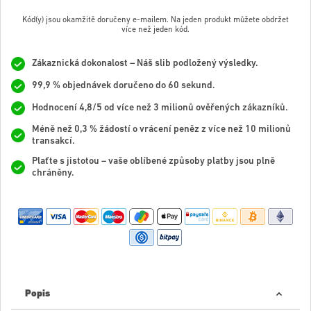
Kód(y) jsou okamžitě doručeny e-mailem. Na jeden produkt můžete obdržet
více než jeden kód.
Zákaznická dokonalost – Náš slib podložený výsledky.
99,9 % objednávek doručeno do 60 sekund.
Hodnocení 4,8/5 od více než 3 milionů ověřených zákazníků.
Méně než 0,3 % žádostí o vrácení peněz z více než 10 milionů
transakcí.
Plaťte s jistotou – vaše oblíbené způsoby platby jsou plně
chráněny.
Popis