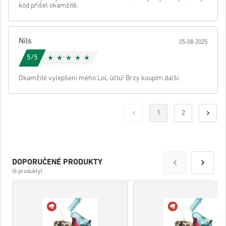
kód přišel okamžitě.
Nils
05-08-2025
5/5
Okamžité vylepšení mého LoL účtu! Brzy koupím další.
1
2
DOPORUČENÉ PRODUKTY
(6 produkty)