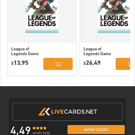
League of
League of
Legends Game
Legends Game
Card 80 DKK
Card 160 DKK
13,95
26,49
$
$
4,49
NAPSAT RECENZI
345 RECENZE