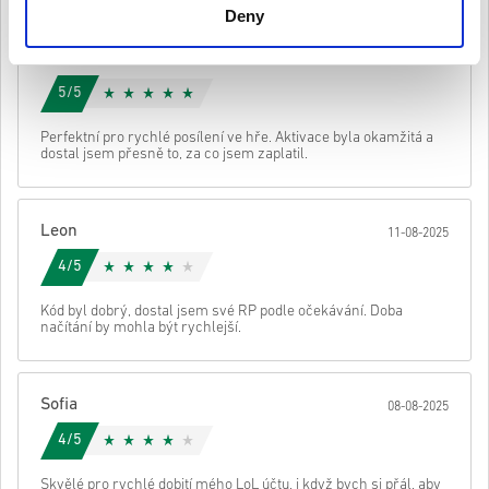
Deny
• Tyto kódy nemají datum vypršení platnosti.
• Stahovatelný obsah nebo produkty DLC – Abyste mohli hrát
toto rozšíření, musíte mít původní hru.
Lena
14-08-2025
• Pro některé produkty můžete obdržet více než jeden kód..
5/5
Podívej se na rychlý návod výše nebo postupuj podle kroků níže 👇
• Vyber si produkt
Perfektní pro rychlé posílení ve hře. Aktivace byla okamžitá a
Poslat
zrušení
dostal jsem přesně to, za co jsem zaplatil.
• Zadej svou e-mailovou adresu
• Vyber preferovaný způsob platby
• Dokonči objednávku
Leon
11-08-2025
Poté obdržíš e-mail s bezpečným odkazem pro přístup ke svému
kódu.
4/5
Kód byl dobrý, dostal jsem své RP podle očekávání. Doba
načítání by mohla být rychlejší.
Sofia
08-08-2025
4/5
Skvělé pro rychlé dobití mého LoL účtu, i když bych si přál, aby