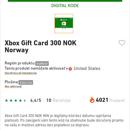
Xbox Gift Card 300 NOK
Norway
Región produktu:
NORWAY
United States
Tento produkt nemôžete aktivovať v
Skontrolovať obmedzenia
Plošina:
Xbox Live
Ako aktivovať
4021
4,4/5
10
Recenzie
Predané!
Xbox Gift Card 300 NOK WW je digitálny kód bez dátumu vypršania
platnosti. Po zakúpení vám tento kód na stiahnutie bude doručený priamo
na vašu e-mailovú adresu bez poplatkov za dopravu.