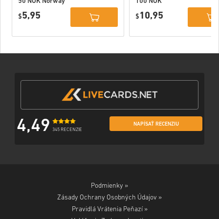
50 NOK Norway
100 NOK
Norway
5,95
10,95
$
$
4,49
NAPÍSAŤ RECENZIU
345 RECENZIE
Podmienky »
Zásady Ochrany Osobných Údajov »
Pravidlá Vrátenia Peňazí »