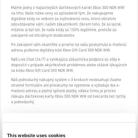
Máme jedny z najlacnejších darčekových kariet Xbox 300 NOK WW
na trhu. Naše nízke ceny sú spôsobené tým, že nakupujeme
digitálne kódy vo veľkom za zvýhodnenú cenu, ktorú obratom
odovzdávame vám, našim zákazníkom. Okrem toho, že sú lacné,
môžete si byť istí, že naše kódy sú 100% legitímne, pretože sú
zakúpené od oficiálnych dodávateľov.
Po zakúpení vám okamžite a priamo na vašu poskytnutú e-mailovú
adresu pošleme digitálny kód Xbox Gift Card 300 NOK WW.
Náš Live Chat (24/7) a vynikajúca zákaznícka podpora sú vždy k
dispozícii v prípade akýchkoľvek problémov alebo otázok týkajúcich
sa kódu Xbox Gift Card 300 NOK WW.
Náš jednoduchý nákupný systém v 3 krokoch neobsahuje žiadne
otravné formuláre ani prieskumy na vyplnenie a vyžaduje iba e-
mailovú adresu a platný spôsob platby, vďaka čomu je proces
nákupu darčekovej karty Xbox 300 NOK WW od livecards.net rýchly
a jednoduchý.
Ako to funguje na Livecards.net
This website uses cookies
Vylúčenie zodpovednosti
Nový na Livecards.net? Nákup digitálnych kódov je rýchly a