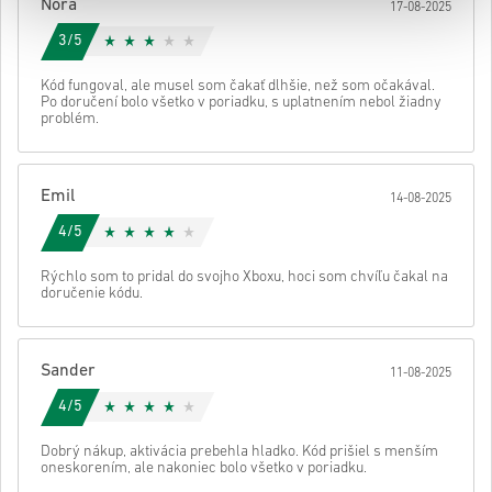
Nora
17-08-2025
3/5
Kód fungoval, ale musel som čakať dlhšie, než som očakával.
Po doručení bolo všetko v poriadku, s uplatnením nebol žiadny
problém.
Emil
14-08-2025
4/5
Rýchlo som to pridal do svojho Xboxu, hoci som chvíľu čakal na
doručenie kódu.
Sander
11-08-2025
4/5
Dobrý nákup, aktivácia prebehla hladko. Kód prišiel s menším
oneskorením, ale nakoniec bolo všetko v poriadku.