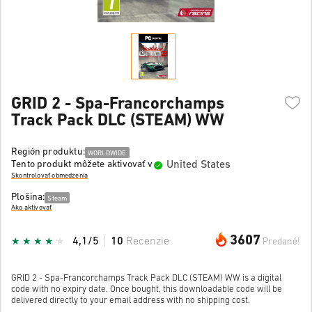
GRID 2 - Spa-Francorchamps
Track Pack DLC (STEAM) WW
Región produktu:
WORLDWIDE
United States
Tento produkt môžete aktivovať v
Skontrolovať obmedzenia
Plošina:
Steam
Ako aktivovať
3607
4,1/5
10
Recenzie
Predané!
GRID 2 - Spa-Francorchamps Track Pack DLC (STEAM) WW is a digital
code with no expiry date. Once bought, this downloadable code will be
delivered directly to your email address with no shipping cost.