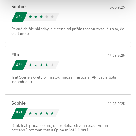
Potom dostaneš e-mail s bezpečným odkazom na prístup ku kódu.
Sophie
17-08-2025
3/5
Pekné ďalšie skladby, ale cena mi prišla trochu vysoká za to, čo
dostanete.
Ella
14-08-2025
4/5
Trať Spa je skvelý prírastok, naozaj náročná! Aktivácia bola
jednoduchá.
Sophie
11-08-2025
5/5
Balík tratí pridal do mojich pretekárskych relácií veľmi
potrebnú rozmanitosť a úplne mi oživil hru!