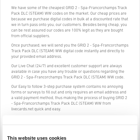
We have some of the cheapest GRID 2 - Spa-Francorchamps Track
Pack DLC (STEAM) WW codes on the market. Our cheap prices are
because we purchase digital codes in bulk at a discounted rate that
we in turn pass onto you, our customers. Besides being cheap, you
can be rest assured our codes are 100% legit as they are bought
from official suppliers.
Once purchased, we will send you the GRID 2 - Spa-Francorchamps
Track Pack DLC (STEAM) WW digital code instantly and directly to
your provided email address.
Our Live Chat (24/7) and excellent customer support are always
available in case you have any trouble or questions regarding the
GRID 2 - Spa-Francorchamps Track Pack DLC (STEAM) WW code.
Our Easy to follow 3-step purchase system contains no annoying
forms or surveys to fill out and only requires an email address and
a valid payment method, thus making the process of buying GRID 2
- Spa-Francorchamps Track Pack DLC (STEAM) WW from
livecards.net quick and easy.
Ako to funguje na Livecards.net
This website uses cookies