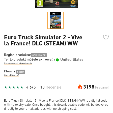
Euro Truck Simulator 2 - Vive
la France! DLC (STEAM) WW
Región produktu:
WORLDWIDE
United States
Tento produkt môžete aktivovať v
Skontrolovať obmedzenia
Plošina:
Steam
Ako aktivovať
3198
4,6/5
10
Recenzie
Predané!
Euro Truck Simulator 2 - Vive la France! DLC (STEAM) WW is a digital code
with no expiry date. Once bought, this downloadable code will be delivered
directly to your email address with no shipping cost.