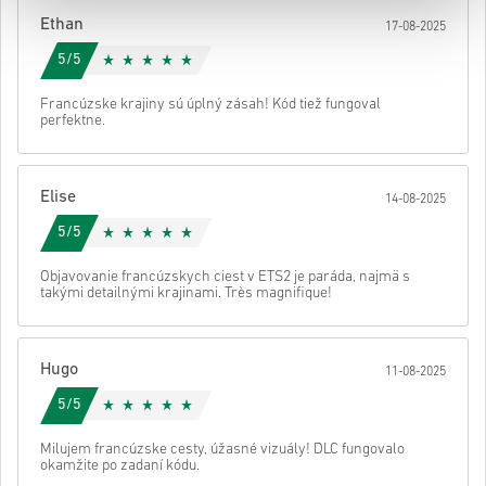
Potom dostaneš e-mail s bezpečným odkazom na prístup ku kódu.
Ethan
17-08-2025
5/5
Francúzske krajiny sú úplný zásah! Kód tiež fungoval
perfektne.
Elise
14-08-2025
5/5
Objavovanie francúzskych ciest v ETS2 je paráda, najmä s
takými detailnými krajinami. Très magnifique!
Hugo
11-08-2025
5/5
Milujem francúzske cesty, úžasné vizuály! DLC fungovalo
okamžite po zadaní kódu.