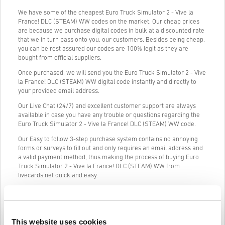
We have some of the cheapest Euro Truck Simulator 2 - Vive la
France! DLC (STEAM) WW codes on the market. Our cheap prices
are because we purchase digital codes in bulk at a discounted rate
that we in turn pass onto you, our customers. Besides being cheap,
you can be rest assured our codes are 100% legit as they are
bought from official suppliers.
Once purchased, we will send you the Euro Truck Simulator 2 - Vive
la France! DLC (STEAM) WW digital code instantly and directly to
your provided email address.
Our Live Chat (24/7) and excellent customer support are always
available in case you have any trouble or questions regarding the
Euro Truck Simulator 2 - Vive la France! DLC (STEAM) WW code.
Our Easy to follow 3-step purchase system contains no annoying
forms or surveys to fill out and only requires an email address and
a valid payment method, thus making the process of buying Euro
Truck Simulator 2 - Vive la France! DLC (STEAM) WW from
livecards.net quick and easy.
Ako to funguje na Livecards.net
This website uses cookies