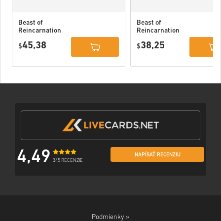
Beast of
Beast of
Reincarnation
Reincarnation
Deluxe Edition
PC (STEAM)
45,38
38,25
PC (STEAM)
$
$
4,49
NAPÍSAŤ RECENZIU
345 RECENZIE
Podmienky »