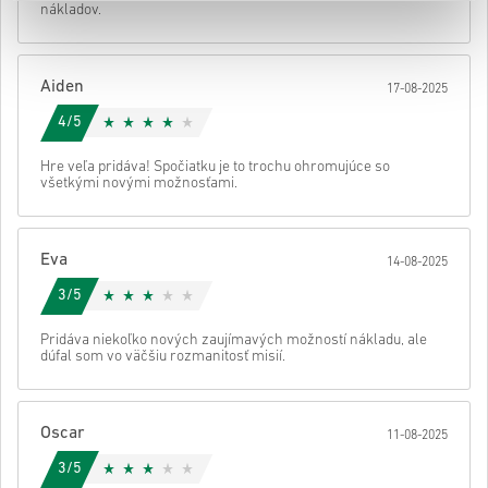
nákladov.
• Dokonči objednávku
Potom dostaneš e-mail s bezpečným odkazom na prístup ku kódu.
Aiden
17-08-2025
4/5
Hre veľa pridáva! Spočiatku je to trochu ohromujúce so
všetkými novými možnosťami.
Eva
14-08-2025
3/5
Pridáva niekoľko nových zaujímavých možností nákladu, ale
dúfal som vo väčšiu rozmanitosť misií.
Oscar
11-08-2025
3/5