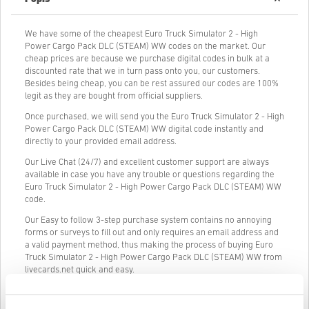
We have some of the cheapest Euro Truck Simulator 2 - High
Power Cargo Pack DLC (STEAM) WW codes on the market. Our
cheap prices are because we purchase digital codes in bulk at a
discounted rate that we in turn pass onto you, our customers.
Besides being cheap, you can be rest assured our codes are 100%
legit as they are bought from official suppliers.
Once purchased, we will send you the Euro Truck Simulator 2 - High
Power Cargo Pack DLC (STEAM) WW digital code instantly and
directly to your provided email address.
Our Live Chat (24/7) and excellent customer support are always
available in case you have any trouble or questions regarding the
Euro Truck Simulator 2 - High Power Cargo Pack DLC (STEAM) WW
code.
Our Easy to follow 3-step purchase system contains no annoying
forms or surveys to fill out and only requires an email address and
a valid payment method, thus making the process of buying Euro
Truck Simulator 2 - High Power Cargo Pack DLC (STEAM) WW from
livecards.net quick and easy.