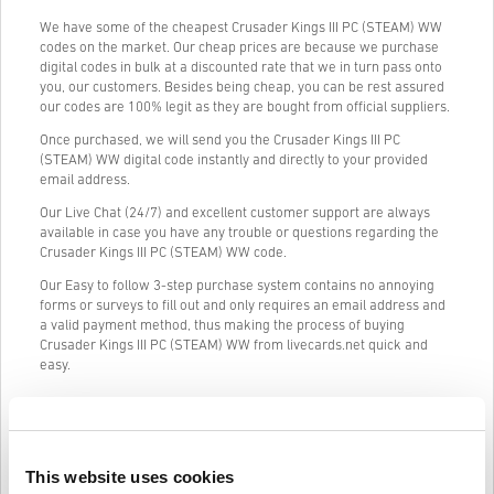
We have some of the cheapest Crusader Kings III PC (STEAM) WW
codes on the market. Our cheap prices are because we purchase
digital codes in bulk at a discounted rate that we in turn pass onto
you, our customers. Besides being cheap, you can be rest assured
our codes are 100% legit as they are bought from official suppliers.
Once purchased, we will send you the Crusader Kings III PC
(STEAM) WW digital code instantly and directly to your provided
email address.
Our Live Chat (24/7) and excellent customer support are always
available in case you have any trouble or questions regarding the
Crusader Kings III PC (STEAM) WW code.
Our Easy to follow 3-step purchase system contains no annoying
forms or surveys to fill out and only requires an email address and
a valid payment method, thus making the process of buying
Crusader Kings III PC (STEAM) WW from livecards.net quick and
easy.
Ako to funguje na Livecards.net
This website uses cookies
Vylúčenie zodpovednosti
Nový na Livecards.net? Nákup digitálnych kódov je rýchly a