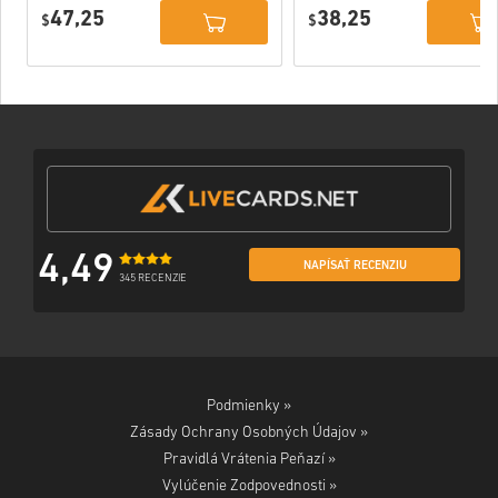
Deluxe Edition
PC (STEAM)
47,25
38,25
PC (STEAM)
$
$
4,49
NAPÍSAŤ RECENZIU
345 RECENZIE
Podmienky »
Zásady Ochrany Osobných Údajov »
Pravidlá Vrátenia Peňazí »
Vylúčenie Zodpovednosti »