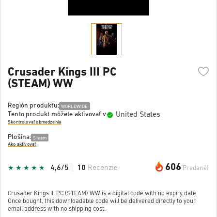
Crusader Kings III PC
(STEAM) WW
Región produktu:
WORLDWIDE
United States
Tento produkt môžete aktivovať v
Skontrolovať obmedzenia
Plošina:
Steam
Ako aktivovať
606
4,6/5
10
Recenzie
Predané!
Crusader Kings III PC (STEAM) WW is a digital code with no expiry date.
Once bought, this downloadable code will be delivered directly to your
email address with no shipping cost.