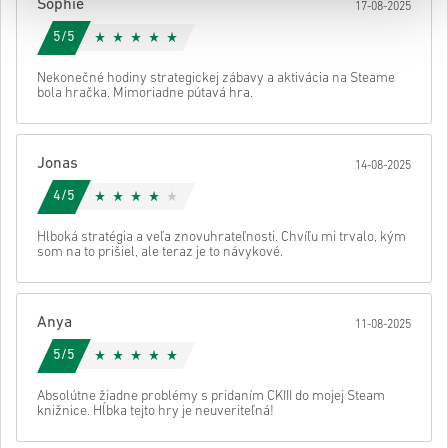
Sophie
17-08-2025
5/5
Nekonečné hodiny strategickej zábavy a aktivácia na Steame
bola hračka. Mimoriadne pútavá hra.
Jonas
14-08-2025
4/5
Hlboká stratégia a veľa znovuhrateľnosti. Chvíľu mi trvalo, kým
som na to prišiel, ale teraz je to návykové.
Anya
11-08-2025
5/5
Absolútne žiadne problémy s pridaním CKIII do mojej Steam
knižnice. Hĺbka tejto hry je neuveriteľná!