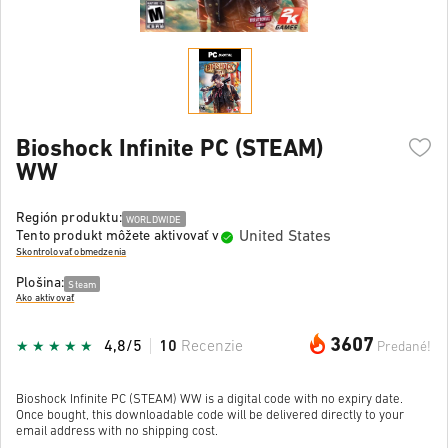
Bioshock Infinite PC (STEAM)
WW
Región produktu:
WORLDWIDE
United States
Tento produkt môžete aktivovať v
Skontrolovať obmedzenia
Plošina:
Steam
Ako aktivovať
3607
4,8/5
10
Recenzie
Predané!
Bioshock Infinite PC (STEAM) WW is a digital code with no expiry date.
Once bought, this downloadable code will be delivered directly to your
email address with no shipping cost.