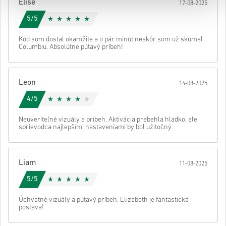
Elise
17-08-2025
5/5
Kód som dostal okamžite a o pár minút neskôr som už skúmal
Columbiu. Absolútne pútavý príbeh!
Leon
14-08-2025
4/5
Neuveriteľné vizuály a príbeh. Aktivácia prebehla hladko, ale
sprievodca najlepšími nastaveniami by bol užitočný.
Liam
11-08-2025
5/5
Úchvatné vizuály a pútavý príbeh. Elizabeth je fantastická
postava!