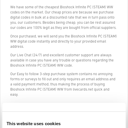
We have some of the cheapest Bioshock Infinite PC (STEAM) WW
codes on the market. Our cheap prices are because we purchase
digital codes in bulk at a discounted rate that we in turn pass onto
you, our customers. Besides being cheap, you can be rest assured
our codes are 100% legit as they are bought from official suppliers.
Once purchased, we will send you the Bioshock Infinite PC (STEAM)
WW digital code instantly and directly to your provided email
address.
Our Live Chat (24/7) and excellent customer support are always
available in case you have any trouble or questions regarding the
Bioshock Infinite PC (STEAM) WW code.
Our Easy to follow 3-step purchase system contains no annoying
forms or surveys to fill out and only requires an email address and
a valid payment method, thus making the process of buying
Bioshock Infinite PC (STEAM) WW from livecards.net quick and
easy.
Ako to funguje na Livecards.net
This website uses cookies
Vylúčenie zodpovednosti
Nový na Livecards.net? Nákup digitálnych kódov je rýchly a