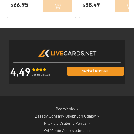
WORLD
WORLD
66,95
88,49
FIGHTERS PC
$
FIGHTERS
$
(STEAM) EU
Deluxe Edition
PC (STEAM) EU
4,49
NAPÍSAŤ RECENZIU
345 RECENZIE
Podmienky »
Zásady Ochrany Osobných Údajov »
Pravidlá Vrátenia Peňazí »
Vylúčenie Zodpovednosti »