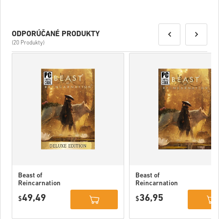
ODPORÚČANÉ PRODUKTY
(20 Produkty)
Beast of
Beast of
Reincarnation
Reincarnation
Deluxe Edition
PC (STEAM)
49,49
36,95
PC (STEAM)
$
$