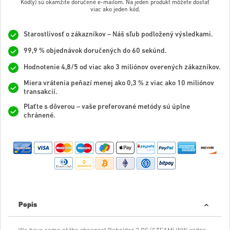
Kód(y) sú okamžite doručené e-mailom. Na jeden produkt môžete dostať
viac ako jeden kód.
Starostlivosť o zákazníkov – Náš sľub podložený výsledkami.
99,9 % objednávok doručených do 60 sekúnd.
Hodnotenie 4,8/5 od viac ako 3 miliónov overených zákazníkov.
Miera vrátenia peňazí menej ako 0,3 % z viac ako 10 miliónov
transakcií.
Plaťte s dôverou – vaše preferované metódy sú úplne
chránené.
Popis