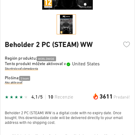
Beholder 2 PC (STEAM) WW
Región produktu:
WORLDWIDE
United States
Tento produkt môžete aktivovať v
Skontrolovať obmedzenia
Plošina:
Steam
Ako aktivovať
3611
4,1/5
10
Recenzie
Predané!
Beholder 2 PC (STEAM) WW is a digital code with no expiry date. Once
bought, this downloadable code will be delivered directly to your email
address with no shipping cost.