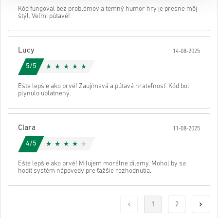
Kód fungoval bez problémov a temný humor hry je presne môj
štýl. Veľmi pútavé!
Lucy
14-08-2025
5/5
Ešte lepšie ako prvé! Zaujímavá a pútavá hrateľnosť. Kód bol
plynulo uplatnený.
Clara
11-08-2025
4/5
Ešte lepšie ako prvé! Milujem morálne dilemy. Mohol by sa
hodiť systém nápovedy pre ťažšie rozhodnutia.
1
2