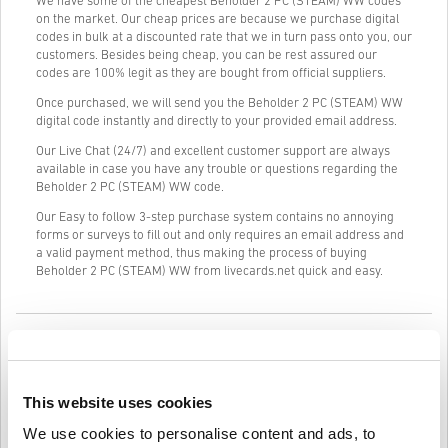
We have some of the cheapest Beholder 2 PC (STEAM) WW codes
on the market. Our cheap prices are because we purchase digital
codes in bulk at a discounted rate that we in turn pass onto you, our
customers. Besides being cheap, you can be rest assured our
codes are 100% legit as they are bought from official suppliers.
Once purchased, we will send you the Beholder 2 PC (STEAM) WW
digital code instantly and directly to your provided email address.
Our Live Chat (24/7) and excellent customer support are always
available in case you have any trouble or questions regarding the
Beholder 2 PC (STEAM) WW code.
Our Easy to follow 3-step purchase system contains no annoying
forms or surveys to fill out and only requires an email address and
a valid payment method, thus making the process of buying
Beholder 2 PC (STEAM) WW from livecards.net quick and easy.
Ako to funguje na Livecards.net
Vylúčenie zodpovednosti
Nový na Livecards.net? Nákup digitálnych kódov je rýchly a
This website uses cookies
jednoduchý:
Predobjednávkové
produkty budú doručené pred
We use cookies to personalise content and ads, to