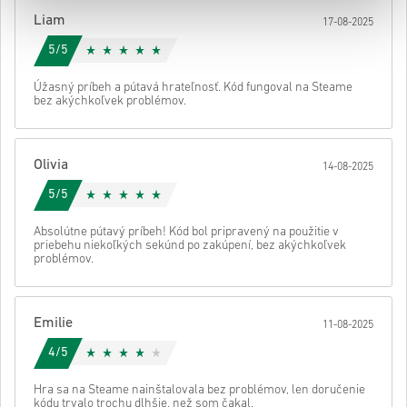
Potom dostaneš e-mail s bezpečným odkazom na prístup ku kódu.
Liam
17-08-2025
5/5
Úžasný príbeh a pútavá hrateľnosť. Kód fungoval na Steame
bez akýchkoľvek problémov.
Olivia
14-08-2025
5/5
Absolútne pútavý príbeh! Kód bol pripravený na použitie v
priebehu niekoľkých sekúnd po zakúpení, bez akýchkoľvek
problémov.
Emilie
11-08-2025
4/5
Hra sa na Steame nainštalovala bez problémov, len doručenie
kódu trvalo trochu dlhšie, než som čakal.