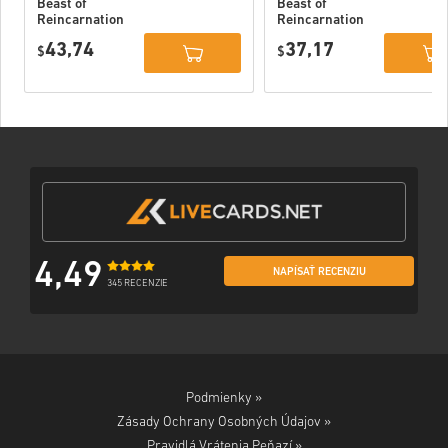
Beast of
Beast of
Reincarnation
Reincarnation
Deluxe Edition
PC (STEAM)
43,74
37,17
PC (STEAM)
$
$
4,49
NAPÍSAŤ RECENZIU
345 RECENZIE
Podmienky »
Zásady Ochrany Osobných Údajov »
Pravidlá Vrátenia Peňazí »