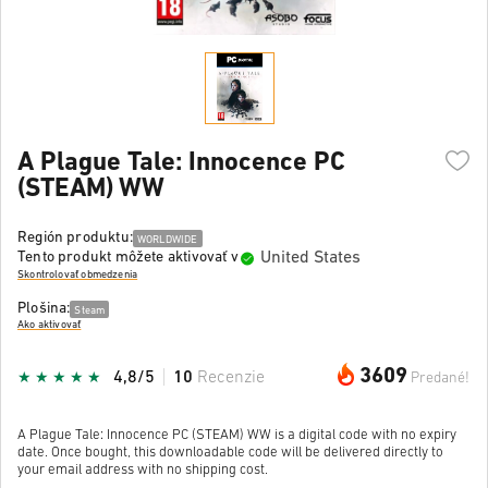
A Plague Tale: Innocence PC
(STEAM) WW
Región produktu:
WORLDWIDE
United States
Tento produkt môžete aktivovať v
Skontrolovať obmedzenia
Plošina:
Steam
Ako aktivovať
3609
4,8/5
10
Recenzie
Predané!
A Plague Tale: Innocence PC (STEAM) WW is a digital code with no expiry
date. Once bought, this downloadable code will be delivered directly to
your email address with no shipping cost.